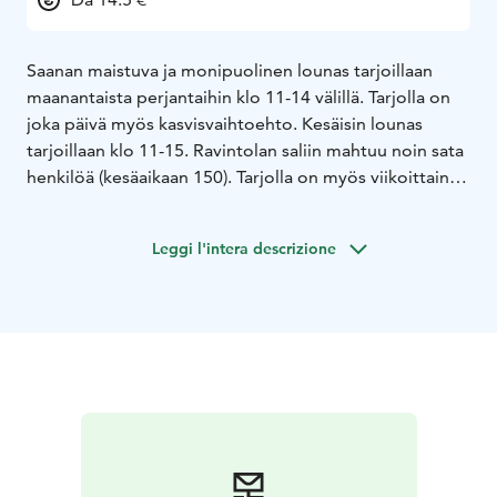
Saanan maistuva ja monipuolinen lounas tarjoillaan
maanantaista perjantaihin klo 11-14 välillä. Tarjolla on
joka päivä myös kasvisvaihtoehto. Kesäisin lounas
tarjoillaan klo 11-15. Ravintolan saliin mahtuu noin sata
henkilöä (kesäaikaan 150). Tarjolla on myös viikoittain
vaihtuva pihvilounas sekä kesäaikaan Saanan kermainen
kalakeitto.
Leggi l'intera descrizione
Pihasta löytyy ilmainen suuri parkkipaikka myös linja-
autoille. Kuljettaja sekä matkanjärjestäjä ruokailee
veloituksetta ryhmäkoon ollessa yli 20 henkilöä.