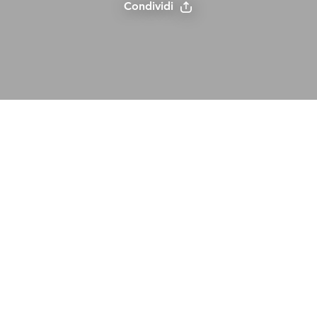
Condividi
La personalità di Merrymaker
Il Natale ti rende felice come un finlandese! È
risaputo che un soffio di glogg ti aiuta a entrare
nell'umore giusto e a brillare come un gingillo. Per
te il miglior regalo di Natale è essere presente. Vi
piace divertirvi con amici, colleghi, familiari e