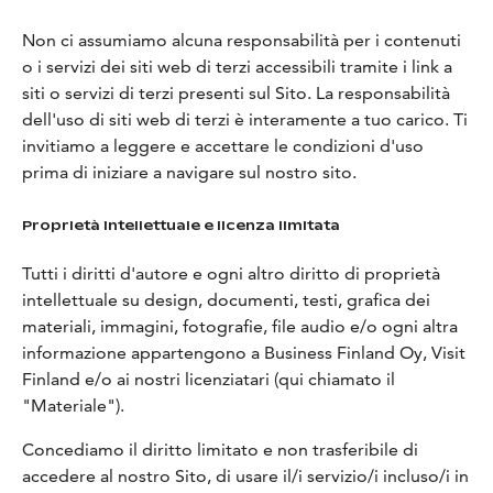
Non ci assumiamo alcuna responsabilità per i contenuti
o i servizi dei siti web di terzi accessibili tramite i link a
siti o servizi di terzi presenti sul Sito. La responsabilità
dell'uso di siti web di terzi è interamente a tuo carico. Ti
invitiamo a leggere e accettare le condizioni d'uso
prima di iniziare a navigare sul nostro sito.
Proprietà intellettuale e licenza limitata
Tutti i diritti d'autore e ogni altro diritto di proprietà
intellettuale su design, documenti, testi, grafica dei
materiali, immagini, fotografie, file audio e/o ogni altra
informazione appartengono a Business Finland Oy, Visit
Finland e/o ai nostri licenziatari (qui chiamato il
"Materiale").
Concediamo il diritto limitato e non trasferibile di
accedere al nostro Sito, di usare il/i servizio/i incluso/i in