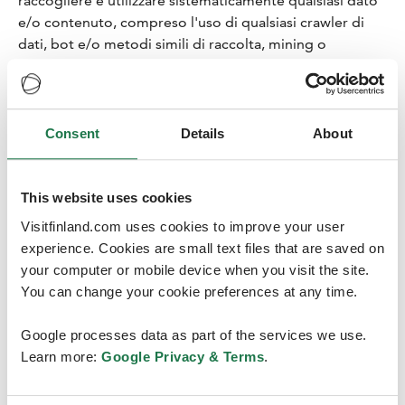
raccogliere e utilizzare sistematicamente qualsiasi dato
e/o contenuto, compreso l'uso di qualsiasi crawler di
dati, bot e/o metodi simili di raccolta, mining o
estrazione di dati (iv) fare usi derivati del Sito e/o del
Materiale; e/o (v) utilizzare tecniche di framing per
emulare qualsiasi parte di questo Sito (comprese, in via
non limitativa, le immagini presenti in questo Sito e/o
Consent
Details
About
qualsiasi testo o il layout/design di qualsiasi pagina e/o
modulo di qualsiasi pagina).
This website uses cookies
Fatta eccezione per la licenza d'uso limitata, non
Visitfinland.com uses cookies to improve your user
concediamo alcun altro diritto e/o licenza per
experience. Cookies are small text files that are saved on
implicazione, preclusione (estoppel) e/o altro in forma
your computer or mobile device when you visit the site.
di qualsiasi brevetto, marchio, copyright e/o diritto di
You can change your cookie preferences at any time.
proprietà di Business Finland Oy, Visit Finland e/o
qualsiasi terza parte. Qualsiasi uso non autorizzato di
Google processes data as part of the services we use.
questo Sito porrà fine ad ogni permesso e/o alla licenza
Learn more:
Google Privacy & Terms
.
d'uso concessa dai presenti Termini e potrebbe risultare
in una infrazione delle leggi vigenti, comprese, in via