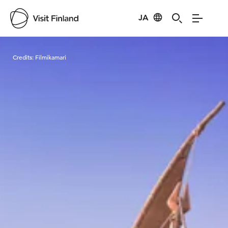
JA
Visit Finland
Credits:
Filmikamari