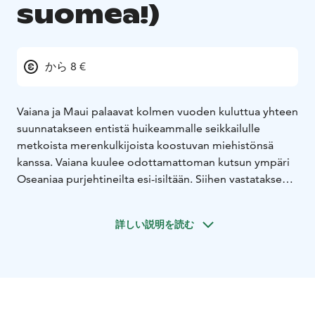
suomea!)
から 8 €
Vaiana ja Maui palaavat kolmen vuoden kuluttua yhteen
suunnatakseen entistä huikeammalle seikkailulle
metkoista merenkulkijoista koostuvan miehistönsä
kanssa. Vaiana kuulee odottamattoman kutsun ympäri
Oseaniaa purjehtineilta esi-isiltään. Siihen vastatakseen
hänen on matkattava merten ääriin, tuntemattomille ja
vaarallisille vesille, missä häntä odottaa seikkailu,
詳しい説明を読む
jollaista hän ei ole vielä kuunaan kokenut.