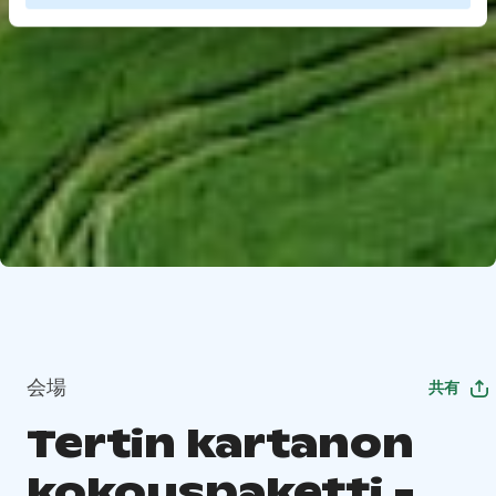
会場
共有
Tertin kartanon
kokouspaketti -