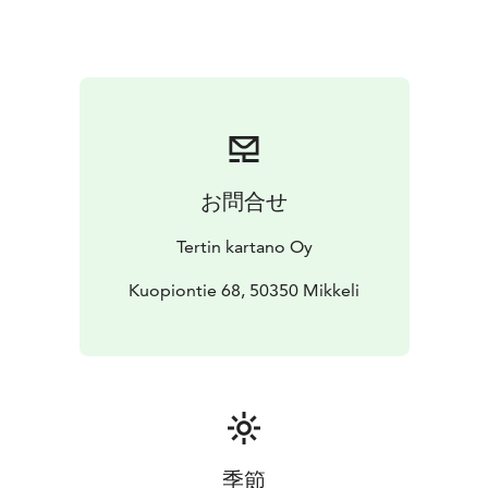
Sisäänkirjautuminen hotellihuoneisiin
17.00 Aktiviteetti
(valittavissa), kesto noin 1 h
18.30 Kolmen ruokalajin
illallinen kartanoravintolassa
Lähtöpäivän ohjelma:
9.00 Hyvän olon aamiainen puutarhakahvilassa
10.00
Kokous jatkuu
12.00 Lounas
13.00 Tilaisuus päättyy
Valinnainen aktiviteetti (sisältyy hintaan):
Opastettu puutarhakierros
Rentouttava hetki
お問合せ
puutarhassa ja lasillinen Tertin kartanon
ruusukuohua
Villiyrttiretki kartanon
Tertin kartano Oy
luomumetsässä
Kokoustilassa käytössänne videotykki ja
valkokangas (tai televisio), Wi-Fi ja jäävesi. Aikataulu on
Kuopiontie 68, 50350 Mikkeli
suuntaa antava ja se suunnitellaan tarkemmin
vieraidemme toiveiden mukaan. Elämyksellinen
kokouspaketti saatavilla varaustilanteen mukaan ma–pe
5.5.–15.6. sekä 11.8.-14.9. Edellytämme koko hotellin
varaamista (kuusi kahden henkilön huonetta),
minimiveloitus 12 henkilön mukaan.
Kokouspakettien varausehdot:
季節