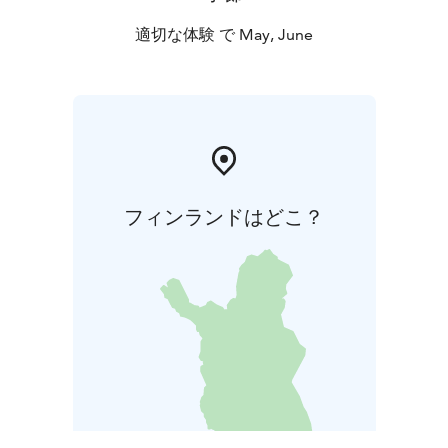
Saatamme edellyttää minimiostovelvoitetta. Kokoustila
määräytyy varaustilanteen ja seurueen koon mukaan.
適切な体験 で May, June
Ehtoja voidaan soveltaa. Palvelemme
myyntipalvelussamme tertti@tertinkartano.fi ja
puhelimitse 015 176 012.
フィンランドはどこ？