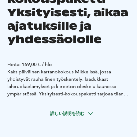
Yksityisesti, aikaa
ajatuksille ja
yhdessäololle
Hinta: 169,00 € / hlö
Kaksipäiväinen kartanokokous Mikkelissä, jossa
yhdistyvät rauhallinen työskentely, laadukkaat
lähiruokaelämykset ja kiireetön oleskelu kauniissa
ympäristössä. Yksityisesti-kokouspaketti tarjoaa tilan
keskittyä, keskustella ja jakaa yhteisiä hetkiä omassa
rauhassa.
詳しい説明を読む
Saapumispäivän ohjelma:
11.00 Lounas puutarhakahvilassa
12.00 Kokous
alkaa
15.00 Iltapäiväkahvit ja pientä makeaa
16.00