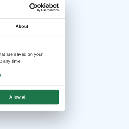
About
that are saved on your
t any time.
s
.
Allow all