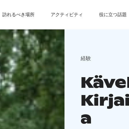
訪れるべき場所
アクティビティ
役に立つ話題
経験
Käve
Kirja
a