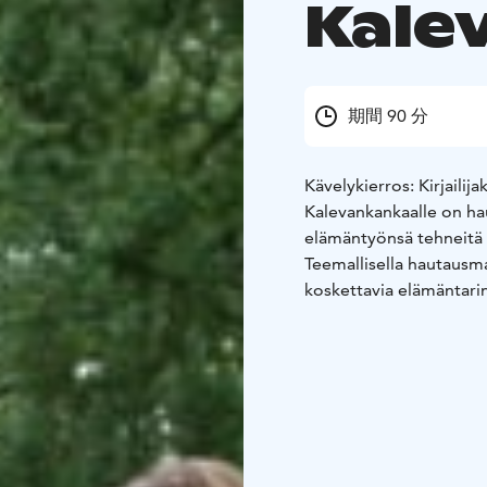
Kale
期間 90 分
Kävelykierros: Kirjailij
Kalevankankaalle on ha
elämäntyönsä tehneitä ki
Teemallisella hautausm
koskettavia elämäntarin
Kierros alkaa Kalevank
päätös samaan paikkaan.
Varaukset:
Opastettu ki
sähköpostitse tampere
Ilmoitathan ystävällise
henkilömäärä, varaajan 
toivomasi ajankohta (pä