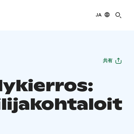
JA
共有
lykierros:
ilijakohtaloit