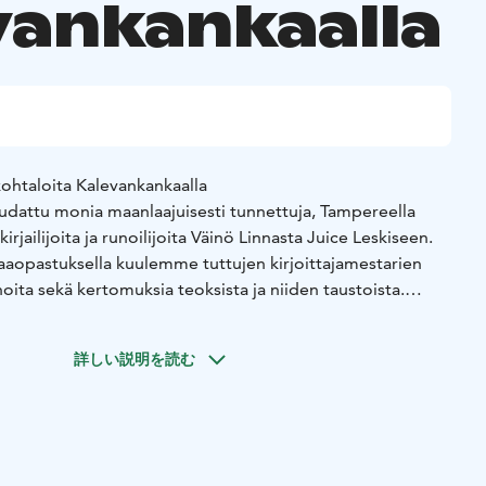
vankankaalla
akohtaloita Kalevankankaalla
udattu monia maanlaajuisesti tunnettuja, Tampereella
rjailijoita ja runoilijoita Väinö Linnasta Juice Leskiseen.
aaopastuksella kuulemme tuttujen kirjoittajamestarien
oita sekä kertomuksia teoksista ja niiden taustoista.
ankaan hautausmaan pääportilta (Hautausmaankatu 5),
 Kesto 1,5 tuntia tai sovittavissa.
詳しい説明を読む
erros Tampereella varataan Magni Mundi Oy:ltä
@magnimundi.fi tai puhelimitse puh. 010 5797 943.
sti varauspyynnössä seuraavat tiedot: ryhmän nimi ja
yhteystiedot, toivomasi kierroksen nimi ja kesto,
ivämäärä ja kellonaika), opastuskieli, mahdolliset toiveet ja