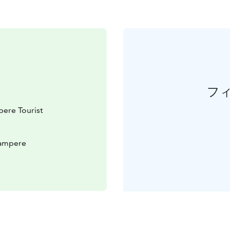
フ
ere Tourist
Tampere