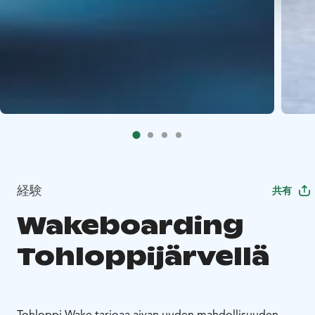
経験
共有
Wakeboarding
Tohloppijärvellä
Tohloppi Wake tarjoaa aivan uuden mahdollisuuden