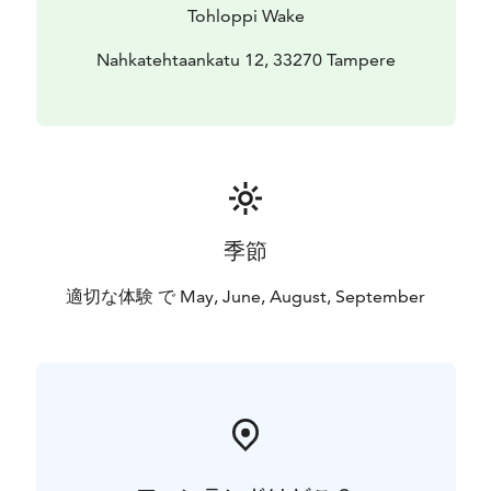
Tohloppi Wake
Nahkatehtaankatu 12, 33270 Tampere
季節
適切な体験 で May, June, August, September