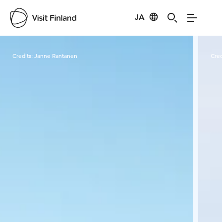
JA
Visit Finland
Credits:
Janne Rantanen
Cred