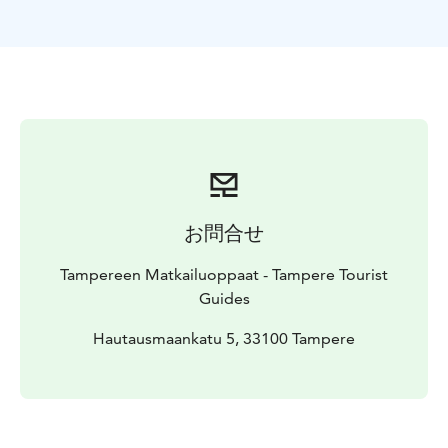
(Hautausmaankatu 5), päätös kappelille. Kesto 1,5
tuntia tai sovittavissa.
Varaukset:
Opastettu kierros Tampereella varataan
Magni Mundi Oy:ltä sähköpostitse
tampere@magnimundi.fi tai puhelimitse puh. 010 5797
943.
Ilmoitathan ystävällisesti varauspyynnössä seuraavat
tiedot: ryhmän nimi ja henkilömäärä, varaajan
yhteystiedot, toivomasi kierroksen nimi ja kesto,
toivomasi ajankohta (päivämäärä ja kellonaika),
お問合せ
opastuskieli, mahdolliset toiveet ja lisätiedot
kierrokseen tai ryhmään liittyen.
Tampereen Matkailuoppaat - Tampere Tourist
Guides
Hautausmaankatu 5, 33100 Tampere