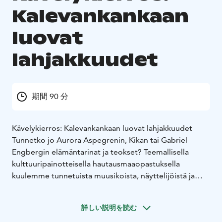
Kalevankankaan
luovat
lahjakkuudet
期間 90 分
Kävelykierros: Kalevankankaan luovat lahjakkuudet
Tunnetko jo Aurora Aspegrenin, Kikan tai Gabriel
Engbergin elämäntarinat ja teokset? Teemallisella
kulttuuripainotteisella hautausmaaopastuksella
kuulemme tunnetuista muusikoista, näyttelijöistä ja
kuvataiteilijoista heidän viimeisillä leposijoillaan
Kalevankankaan hautausmaalla. Kierros alkaa
詳しい説明を読む
Kalevankankaan hautausmaan pääportilta