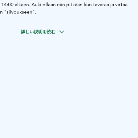
14:00 alkaen. Auki ollaan niin pitkään kun tavaraa ja virtaa
in "siivoukseen".
詳しい説明を読む