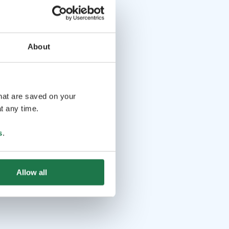
About
that are saved on your
t any time.
s
.
Allow all