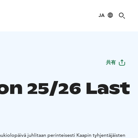
JA
共有
on 25/26 Last
ukiolopäivä juhlitaan perinteisesti Kaapin tyhjentäjäisten