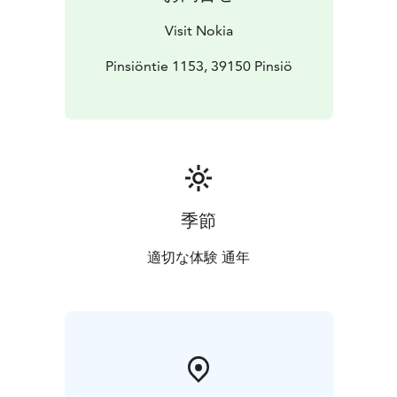
viimeisin voimannäyttö on kellotapulin rakentaminen.
Kirkonkello on kutsunut väkeä jumalanpalveluksiin
Visit Nokia
8.12.2013 alkaen.
Taiteilija Osmo Rauhala on maalannut Nokialla
Pinsiöntie 1153, 39150 Pinsiö
sijaitsevaan Pinsiön kirkkoon uuden alttaritaulun. Taulu
julkistettiin ja siunattiin käyttöön juhlamessussa Pinsiön
kirkossa sunnuntaina 16.2.2020.
Kohde ei ole esteetön, sillä kirkkoon on korkeat
portaat. Parkkipaikka sijaitsee aivan kirkon
läheisyydessä.
季節
適切な体験 通年