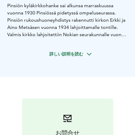
Pinsiön kyläkirkkohanke sai alkunsa marraskuussa
vuonna 1930 Pinsiössä pidetyssä ompeluseurassa.
Pinsiön rukoushuoneyhdistys rakennutti kirkon Erkki ja
Aino Metsäsen vuonna 1934 lahjoittamalle tontille.
Valmis kirkko lahjoitettiin Nokian seurakunnalle vuonna
1950.
Kirkon alkuperäiset piirustukset laati rakennusmestari
詳しい説明を読む
Sulo Ylinen, mutta maanviljelijä Erkki Metsänen korjasi
ja muutti niitä ennen kuin kirkkoa alettiin rakentaa.
Rakennus oli alun perin tarkoitettu rukoushuoneeksi.
Kun Pinsiöön lahjoitettiin Nokian kirkon vanha
alttarikaide, suunnitelmat ja piirustukset muuttuivat.
Rakennettiin kirkko, jonne suunniteltiin ja toteutettiin
myös penkit, alttaripöytä ja saarnatuoli.
Vuoden 2000 lokakuussa Pinsiön kirkossa syttyi
sähkölaitteista tulipalo. Korjaus- ja kunnostustöiden
jälkeen kyläkirkko otettiin uudelleen käyttöön
helluntaina vuonna 2001. Kyläläisten talkootyön
お問合せ