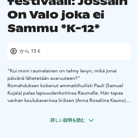
festivaali: Jossain
On Valo joka ei
Sammu *K-12*
から 15 €
“Kui moni raumalainen on tehny levyn, mikä jonai
päivänä lähetetään avaruuteen?”
Romahduksen kokenut ammattihuilisti Pauli (Samuel
Kujala) palaa lapsuudenkotiinsa Raumalle. Hän tapaa
vanhan koulukaverinsa Iiriksen (Anna Rosaliina Kauno),
joka sinnikkäästi taivuttelee Paulin mukaansa tekemään
outoa musiikkia, jota kukaan ei tiennyt haluavansa
詳しい説明を読む
kuulla. Aiemmin virheettömyyteen pyrkinyt Pauli alkaa
löytää lohtua kummallisista äänistä ja omalaatuisesta
ystävyydestä.