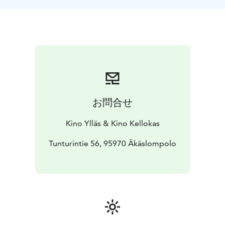
Cannesin elokuvajuhlien ACID-sarjassa maailmanensi-
iltansa saanut Jossain on valo joka ei sammu on Lauri-
Matti Parppein anteeksipyytelemätön esikoisohjaus ja
vilpitön rakkaudentunnustus kotikaupungilleen
Raumalle.
お問合せ
Kino Ylläs & Kino Kellokas
Tunturintie 56, 95970 Äkäslompolo