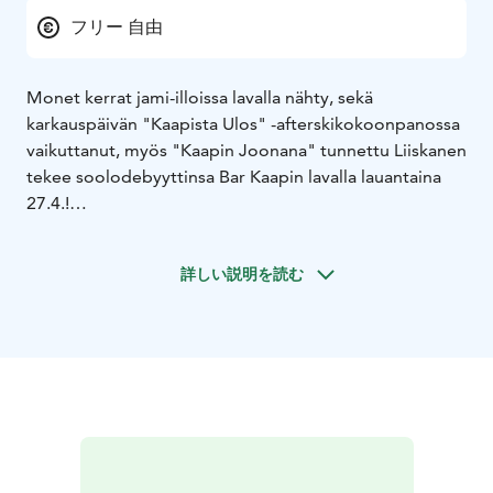
フリー 自由
Monet kerrat jami-illoissa lavalla nähty, sekä
karkauspäivän "Kaapista Ulos" -afterskikokoonpanossa
vaikuttanut, myös "Kaapin Joonana" tunnettu Liiskanen
tekee soolodebyyttinsa Bar Kaapin lavalla lauantaina
27.4.!
Koska hommat pitää tietysti vetää isolleen heti alkuun,
ei yksi setti tietenkään piisaa! Viihdettä tarjolla
詳しい説明を読む
ensimmäisen setin verran mitä mainioimpaan Afterski-
aikaan klo 17 ja lisää luvassa sitten illan tullen klo 21.
Näin pääsee sekä aamu- että iltavirkut nauttimaan
musiikista itselleen sopivana ajankohtana.
Mies, kitara ja kasa biisejä Kaapin lavalla lauantaina
27.4. Showtime klo 17 & 21. Vapaa pääsy!