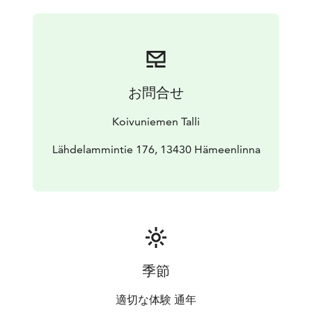
minuuttia tai moottoritielle.
Tutustu palveluihimme verkkosivuillamme.
お問合せ
Koivuniemen Talli
Lähdelammintie 176, 13430 Hämeenlinna
季節
適切な体験 通年