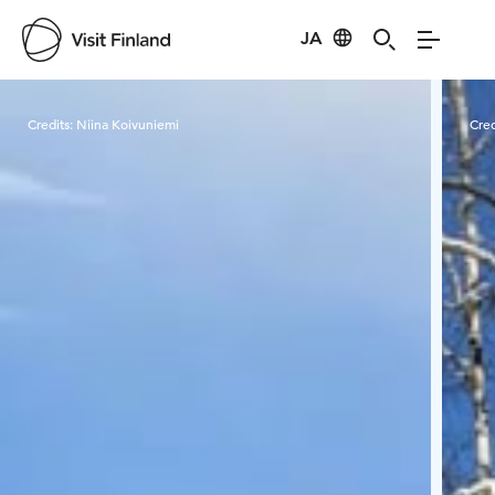
JA
Visit Finland
Credits:
Niina Koivuniemi
Cred