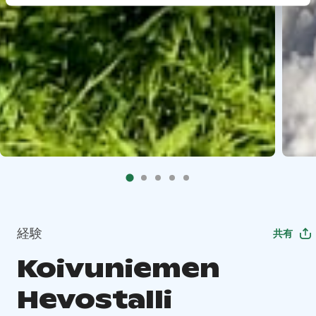
経験
共有
Koivuniemen
Hevostalli