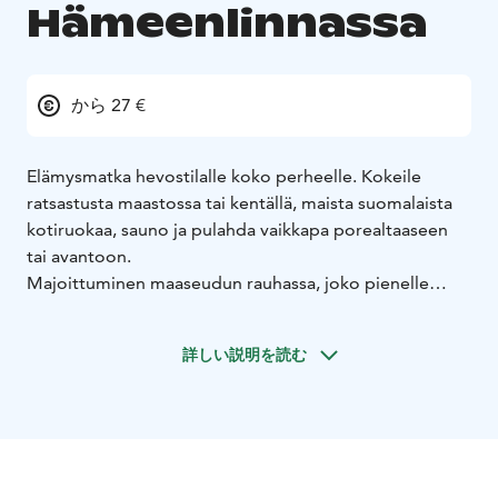
Hämeenlinnassa
から 27 €
Elämysmatka hevostilalle koko perheelle. Kokeile
ratsastusta maastossa tai kentällä, maista suomalaista
kotiruokaa, sauno ja pulahda vaikkapa porealtaaseen
tai avantoon.
Majoittuminen maaseudun rauhassa, joko pienelle
porukalle tai isommallekin porukalle.
Majoitustiloihimme mahtuu max 20 henkilöä. Voitte
詳しい説明を読む
yöpyä ja ruokailla tallilla tai käydä päivän seikkailussa
hevosten parissa ja jatkaa majoittumista Kanta-Hämeen
muissa ihanissa kohteissa.
Tallimme on maaseudun rauhassa, mutta silti mahtavien
kulkuyhteyksien päässä, keskellä Suomen pääkatua,
Helsingistä Tampereelle. Rautatieasemalle 10-15