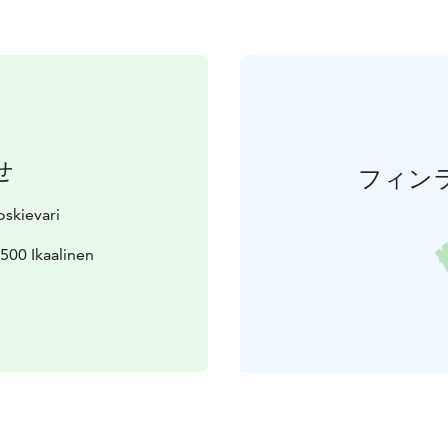
せ
フィン
skievari
500 Ikaalinen