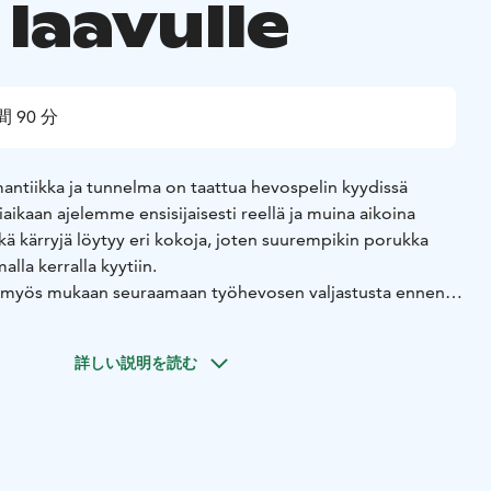
 laavulle
間 90 分
antiikka ja tunnelma on taattua hevospelin kyydissä
miaikaan ajelemme ensisijaisesti reellä ja muina aikoina
ekä kärryjä löytyy eri kokoja, joten suurempikin porukka
lla kerralla kyytiin.
 myös mukaan seuraamaan työhevosen valjastusta ennen
aan ohjastusta opastetusti ajon aikana! Ilmoitattehan jo
halukkuudestanne näihin, niin huomioimme sen
詳しい説明を読む