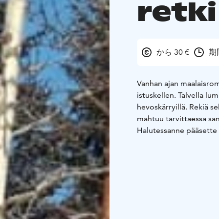
retki
から 30 €
期
Vanhan ajan maalaisrom
istuskellen. Talvella lu
hevoskärryillä. Rekiä s
mahtuu tarvittaessa sama
Halutessanne pääsette
retkeä ja jopa kokeilem
varauksen yhteydessä 
aikatauluissa.