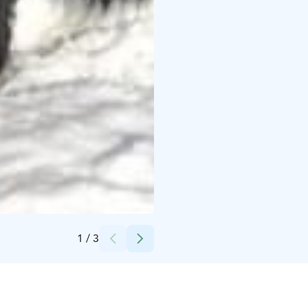
Credits:
Satu Haagmann
1
/
3