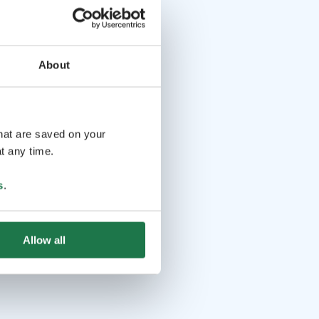
About
that are saved on your
t any time.
s
.
Allow all