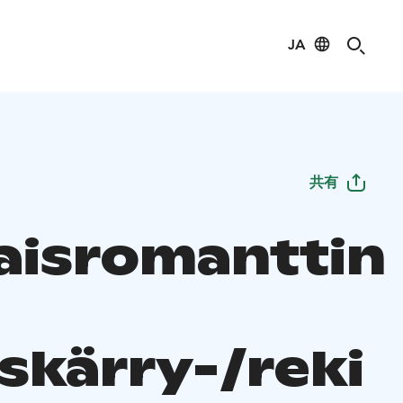
JA
共有
aisromanttin
skärry-/reki