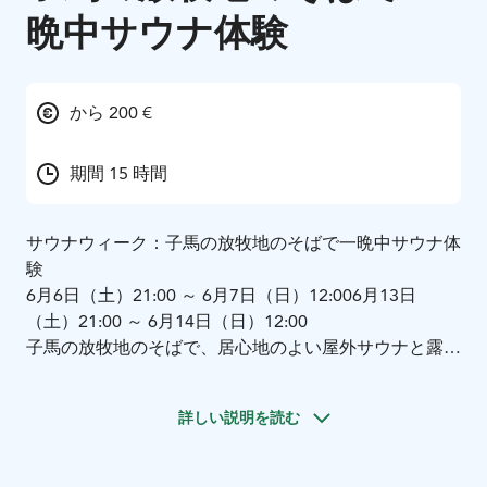
晩中サウナ体験
から 200 €
期間 15 時間
サウナウィーク：子馬の放牧地のそばで一晩中サウナ体
験
6月6日（土）21:00 ～ 6月7日（日）12:00
6月13日
（土）21:00 ～ 6月14日（日）12:00
子馬の放牧地のそばで、居心地のよい屋外サウナと露天
風呂を楽しめる特別な体験です。
広々とした牧草地と新
鮮な空気に囲まれながら、湯気の立つお湯でリラックス
詳しい説明を読む
しつつ、遊ぶ子馬たちの様子を眺めることができます。
フィンランドの伝統、自然、そして田園の魔法のような
雰囲気が融合した、心温まるサウナウィーク体験です。