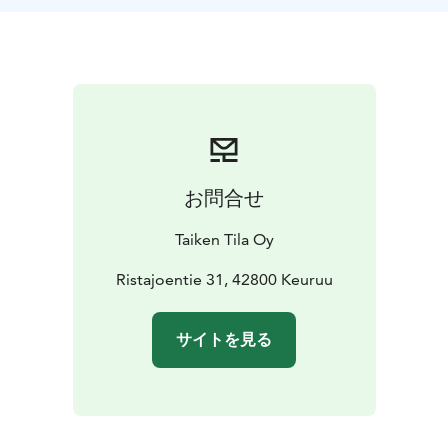
料金に含まれるもの：
夜食
朝食
サウナと露天風呂の利用（21:00〜翌12:00）
休
憩したい場合、Taiken Tilaの居心地のよい客室での休憩
タオル
定員：最大4名
料金：1名 200€
SNS:
https://www.tiktok.com/@taiken.tila?_r=1&_t=ZN-
94kxRJSrOmU
https://www.facebook.com/share/17L9w
お問合せ
jdqC9/?mibextid=wwXIfr
Taiken Tila Oy
Ristajoentie 31, 42800 Keuruu
サイトを見る