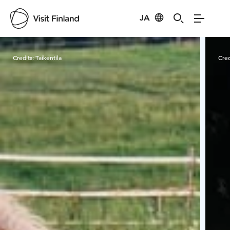
JA
Visit Finland
Credits:
Taikentila
Cred