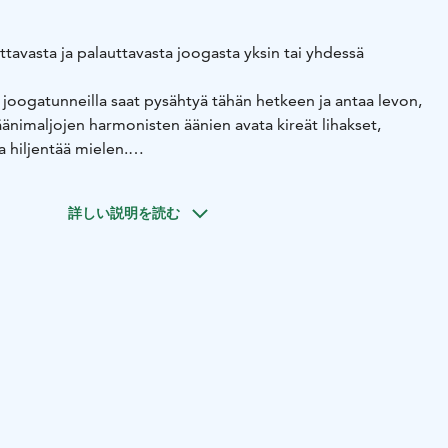
tavasta ja palauttavasta joogasta yksin tai yhdessä
joogatunneilla saat pysähtyä tähän hetkeen ja antaa levon,
änimaljojen harmonisten äänien avata kireät lihakset,
 hiljentää mielen.
ga avaa lempeästi kehoa. Soundful yin -jooga yhdistää
sempiin asanoihin ohjaajan lempeän, hierovan tai
詳しい説明を読む
n ja äänimaljojen soiton kehon päällä. Levon jooganakin
 jooga antaa kehollesi ja mielellesi tarvittavaa hoivaa,
umista. Kaikilla näillä tunneilla saat nauttia samalla
maljoista koko harjoituksen ajan.
elle tunnille tai ottaa yhteyttä ja järjestää yksityisen
ukallesi. Et tarvitse aiempaa kokemusta etkä osaamista tai
arvittava löytyy valmiina Rentoutumisen ullakolta.
uhalliset ja lempeän viihtyisät tilat sijaitsevat aivan
ntumassa. Kirjaimellisesti lähes 100 vuotta vanhan talon