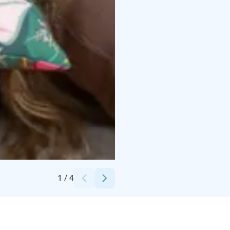
Credits:
Valokuvaaja Anriika Kauppi
1
/
4