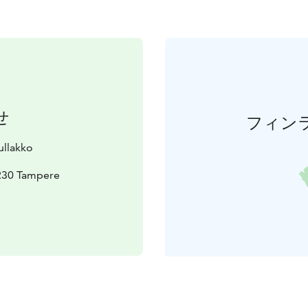
せ
フィン
ullakko
3230 Tampere