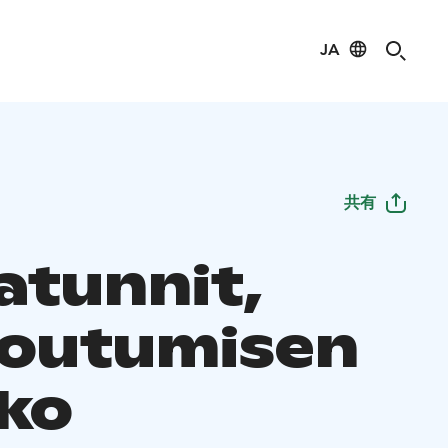
JA
共有
atunnit,
outumisen
kko