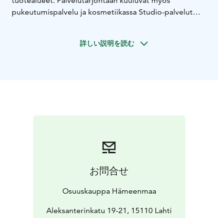
tuotealueet. Palvelutarjontaan kuuluvat myös
pukeutumispalvelu ja kosmetiikassa Studio-palvelut
(meikkaus, ripset ja kulmat sekä korvien rei'itys).
Verkkokaupan pakettien noutolokerikot sijaitsevat
詳しい説明を読む
katutasossa.
Tavaratalosta löytyy suutari, laajan viinivalikoiman Alko
sekä ravintolamaailmasta Alex & Ines ja Hesburger.
Tavaratalon yhteydessä on myös monipuolinen S-
market liha-, kala- ja valmisruokapalvelutiskeineen.
お問合せ
Osuuskauppa Hämeenmaa
Aleksanterinkatu 19-21, 15110 Lahti