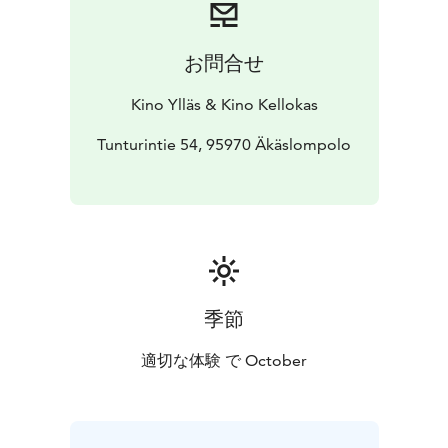
お問合せ
Kino Ylläs & Kino Kellokas
Tunturintie 54, 95970 Äkäslompolo
季節
適切な体験 で October