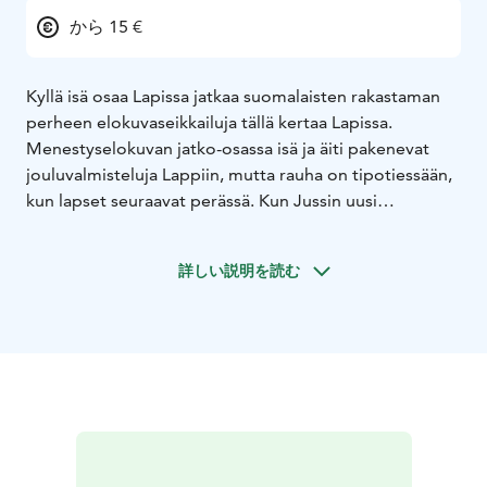
から 15 €
Kyllä isä osaa Lapissa jatkaa suomalaisten rakastaman
perheen elokuvaseikkailuja tällä kertaa Lapissa.
Menestyselokuvan jatko-osassa isä ja äiti pakenevat
jouluvalmisteluja Lappiin, mutta rauha on tipotiessään,
kun lapset seuraavat perässä. Kun Jussin uusi
tyttöystävä Viktoria paljastuu miljonäärin ainoaksi
lapseksi isä tekee kaikkensa, että perhe tekisi
詳しい説明を読む
mahdollisimman hyvän vaikutuksen uuteen
miniäehdokkaaseen. Kun yllätykset seuraavat toisiaan,
isän on laitettava kaikki ”osaamisensa” peliin.