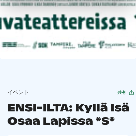
イベント
共有
ENSI-ILTA: Kyllä Isä
Osaa Lapissa *S*