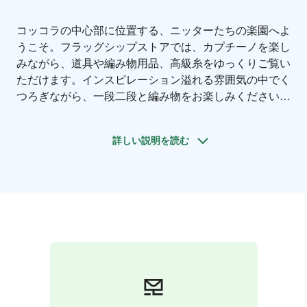
コッコラの中心部に位置する、ニッターたちの楽園へよ
うこそ。
フラッグシップストアでは、カプチーノを楽し
みながら、道具や編み物用品、高級糸をゆっくりご覧い
ただけます。インスピレーション溢れる雰囲気の中でく
つろぎながら、一段二段と編み物をお楽しみください。
KNITS by Cindy Ekman は2022年に設立された編み物ア
クセサリーブランドです。世界中にリセラーを持ち、ニ
詳しい説明を読む
ッターたちにインスピレーションを与え、編み物中に生
じる悩みを解決することを目指しています。
KNITSで
は、編み物のご相談はいつでも受け付けており、ワーク
ショップへのお申し込みや他のニッターとのイベントへ
のご参加も歓迎しています。