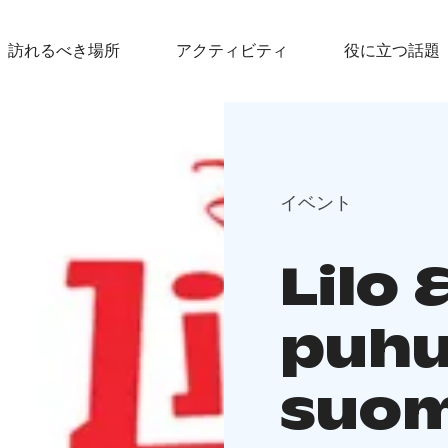
訪れるべき場所
アクティビティ
役に立つ話題
イベント
Lilo 
puh
suom