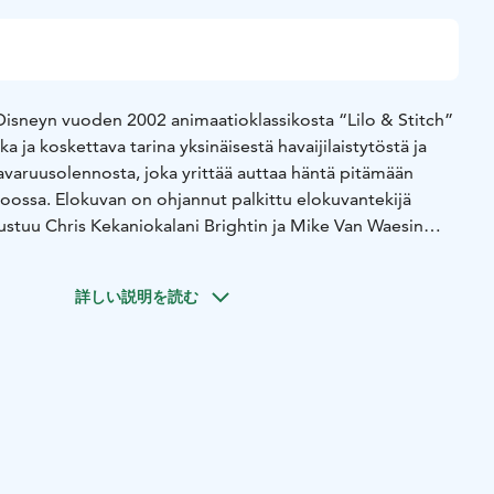
 Disneyn vuoden 2002 animaatioklassikosta “Lilo & Stitch”
 ja koskettava tarina yksinäisestä havaijilaistytöstä ja
avaruusolennosta, joka yrittää auttaa häntä pitämään
koossa. Elokuvan on ohjannut palkittu elokuvantekijä
ustuu Chris Kekaniokalani Brightin ja Mike Van Waesin
en pääosissa nähdään Sydney Elizebeth Agudong, Billy
e, Hannah Waddingham, Chris Sanders sekä Courtney B.
詳しい説明を読む
kis, ja uutena tulokkaana Maia Kealoha. Elokuvan “Lilo &
t Jonathan Eirich ja Dan Lin sekä Tom Peitzman, Ryan
 ja Thomas Schumacher vastaavina tuottajina.