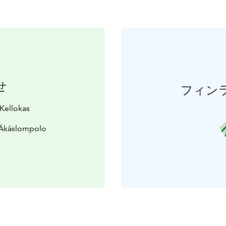
せ
フィン
 Kellokas
 Äkäslompolo