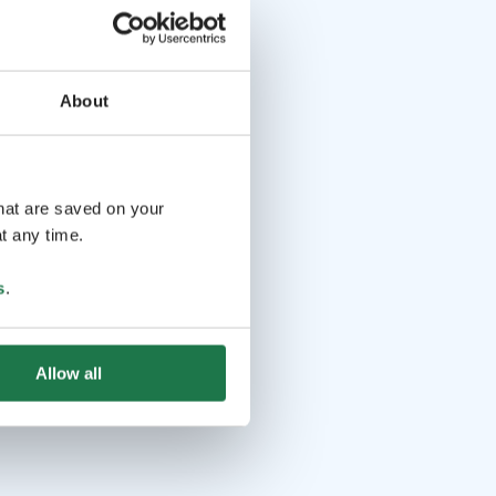
About
that are saved on your
t any time.
s
.
Allow all