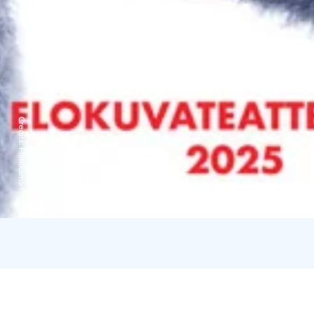
Credits:
Filmikamari