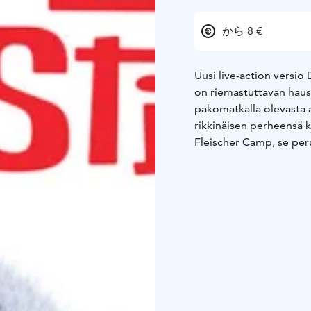
から 8 €
Uusi live-action versio
on riemastuttavan hauska
pakomatkalla olevasta 
rikkinäisen perheensä 
Fleischer Camp, se per
käsikirjoitukseen, ja s
Magnussen, Tia Carrer
Vance ja Zach Galifiana
Stitch” ovat tuottanee
Halprin, Louie Provost