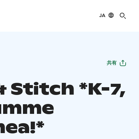
JA
共有
& Stitch *K-7,
umme
ea!*