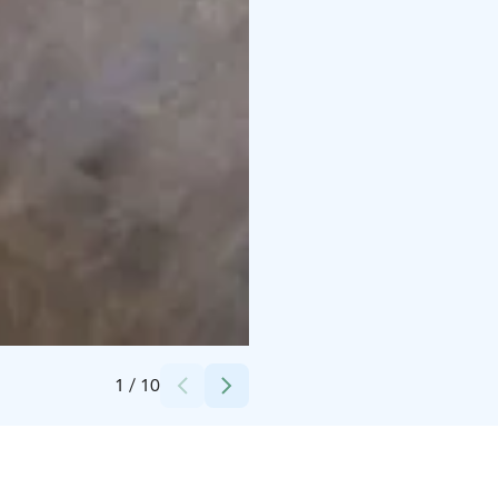
Credits:
Feelwear Oy
1
/
10