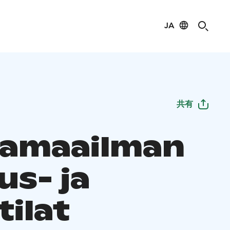
JA
共有
amaailman
us- ja
tilat