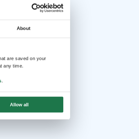
About
that are saved on your
t any time.
s
.
Allow all