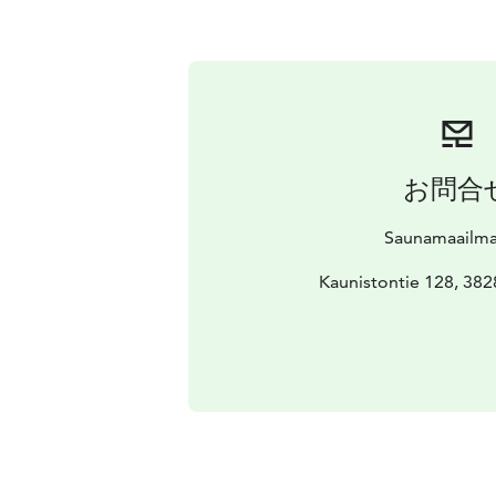
お問合
Saunamaailma
Kaunistontie 128, 382