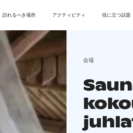
訪れるべき場所
アクティビティ
役に立つ話題
会場
Saun
koko
juhla