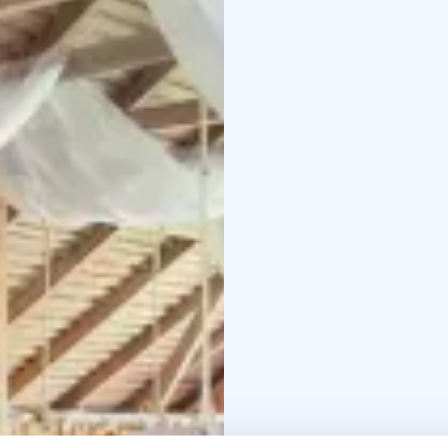
Ruokailukatos:
Lasinen 
ja neuvottelutilalle sill
Ruokailukatoksessa on i
avarat lasiseinät tekev
Täällä pääset nauttimaa
läheisyydessä on loimu