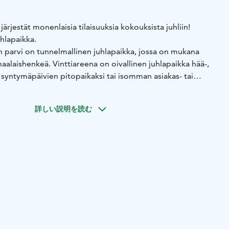
ärjestät monenlaisia tilaisuuksia kokouksista juhliin!
hlapaikka.
n parvi on tunnelmallinen juhlapaikka, jossa on mukana
maalaishenkeä. Vinttiareena on oivallinen juhlapaikka hää-,
ä syntymäpäivien pitopaikaksi tai isomman asiakas- tai
paikaksi.
llinen ohjelmalava ja ruoka- sekä juomahuollolle
詳しい説明を読む
ydät tuoleineen muuntuvat juhlien mukaan.
illaan 30-70 hengen juhliin.
ijaitsevat navetan alakerrassa. Parvella on lämmittimet,
s talvella.
 ja neuvottelutilat:
Suurikin juhlan aihe voi mahtua
okrata Aittaneukkarin tai Perinnesaunan oleskelutilan tai
 toisiaan olevat tilat, toinen oleskeluun ja toinen
käytettävissä ympäri vuoden.
ettu nykyaikaisine av-laitteineen ja internet-yhteyksineen ja
sille ja tiimipäiville.