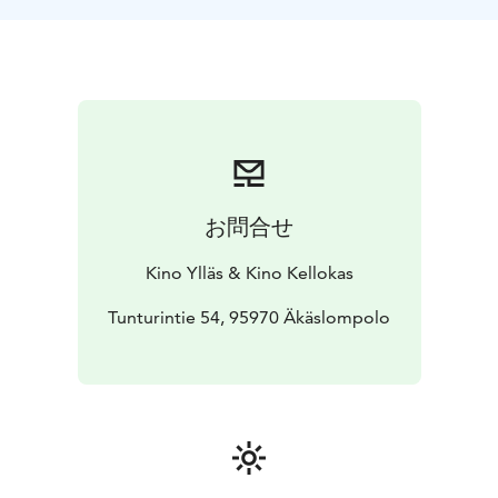
kohtalonsa - mutta matkan varrella heidän ystävyytensä
joutuu koetukselle heidän yrittäessään yhdessä välttää
päätymistä hengenvaarallisen vihollisen kynsiin.
お問合せ
Kino Ylläs & Kino Kellokas
Tunturintie 54, 95970 Äkäslompolo