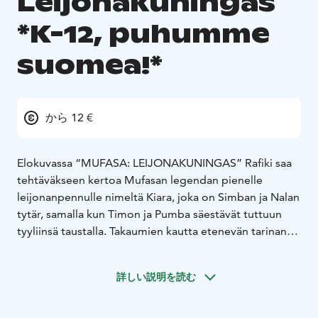
Leijonakuningas
*K-12, puhumme
suomea!*
から 12 €
Elokuvassa “MUFASA: LEIJONAKUNINGAS” Rafiki saa
tehtäväkseen kertoa Mufasan legendan pienelle
leijonanpennulle nimeltä Kiara, joka on Simban ja Nalan
tytär, samalla kun Timon ja Pumba säestävät tuttuun
tyyliinsä taustalla. Takaumien kautta etenevän tarinan
alussa Mufasa on orvoksi jäänyt yksinäinen pentu, joka
kohtaa sympaattisen leijonan nimeltä Taka - joka taas
詳しい説明を読む
sattuu olemaan kuninkaallinen kruununperijä. Onnekas
tapaaminen lähettää huikeaan seikkailuun joukon
persoonallisia kaveruksia, joiden on määrä täyttää