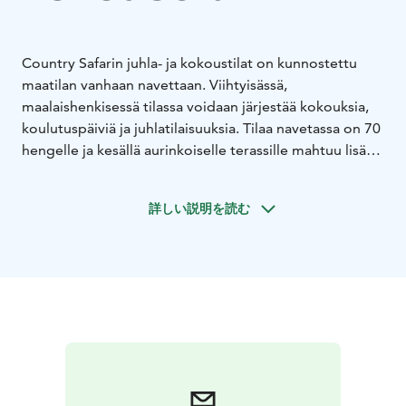
Country Safarin juhla- ja kokoustilat on kunnostettu
maatilan vanhaan navettaan. Viihtyisässä,
maalaishenkisessä tilassa voidaan järjestää kokouksia,
koulutuspäiviä ja juhlatilaisuuksia. Tilaa navetassa on 70
hengelle ja kesällä aurinkoiselle terassille mahtuu lisäksi
40 henkeä. Samassa rakennuksessa on myös Country
Safarin saunatilat.
詳しい説明を読む