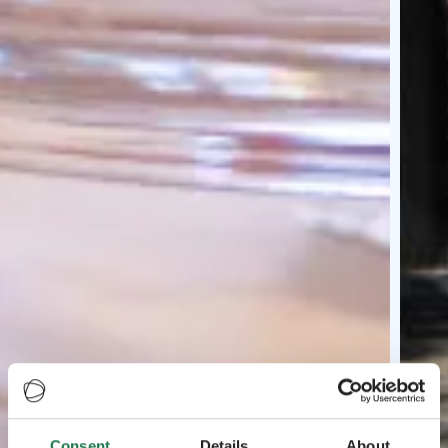
Consent
Details
About