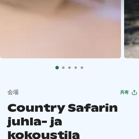
会場
共有
Country Safarin
juhla- ja
kokoustila