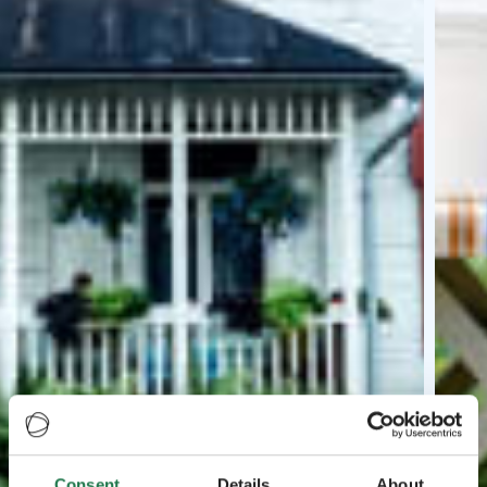
Consent
Details
About