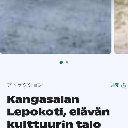
アトラクション
共有
Kangasalan
Lepokoti, elävän
kulttuurin talo