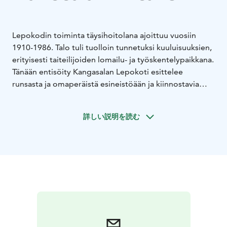
Lepokodin toiminta täysihoitolana ajoittuu vuosiin
1910-1986. Talo tuli tuolloin tunnetuksi kuuluisuuksien,
erityisesti taiteilijoiden lomailu- ja työskentelypaikkana.
Tänään entisöity Kangasalan Lepokoti esittelee
runsasta ja omaperäistä esineistöään ja kiinnostavia
tarinoitaan vierailijoille. Tule tutustumaan sen
jäljittelemättömään historialliseen tunnelmaan.
詳しい説明を読む
- Opastettu matkailukohde
- Juhla- ja kokoustila
- Ruoka-
ja kahvilapalvelut tilauksesta
- Saunarakennuksessa mm.
tilava sauna, takkahuone ja keittiö