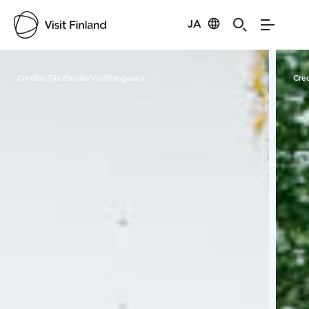
JA
Visit Finland
Credits:
Tiia Ennala/VisitKangasala
Cred