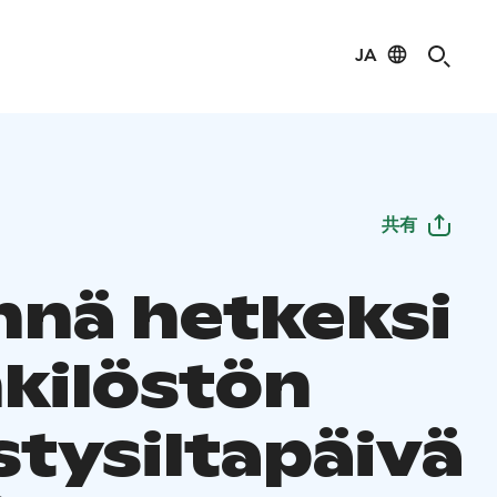
JA
共有
ennä hetkeksi
nkilöstön
stysiltapäivä