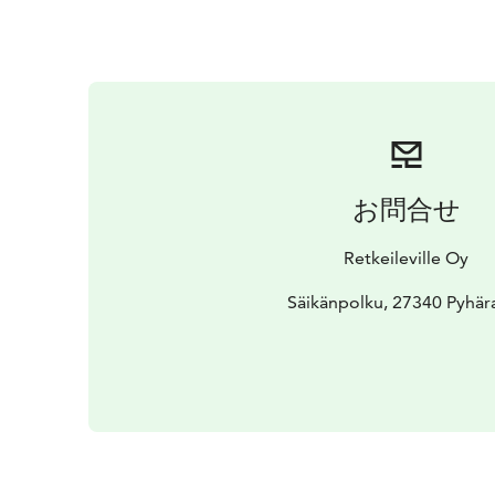
お問合せ
Retkeileville Oy
Säikänpolku, 27340 Pyhär