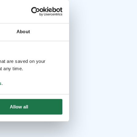
About
that are saved on your
t any time.
s
.
Allow all