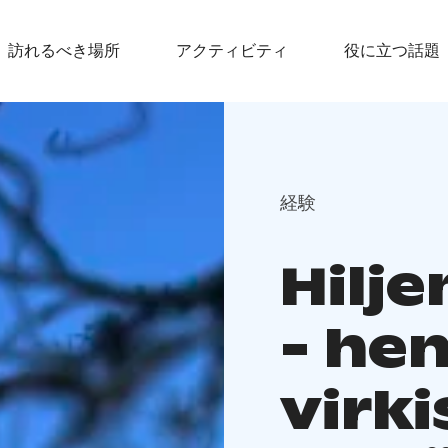
訪れるべき場所
アクティビティ
役に立つ話題
経験
Hilj
- he
virki