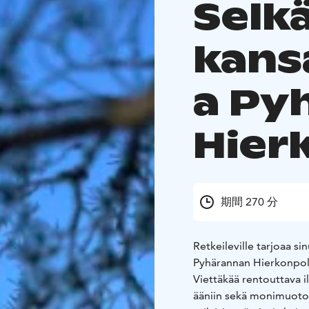
Selk
kans
a Py
Hier
期間 270 分
Retkeileville tarjoaa si
Pyhärannan Hierkonpol
Viettäkää rentouttava il
ääniin sekä monimuotoi