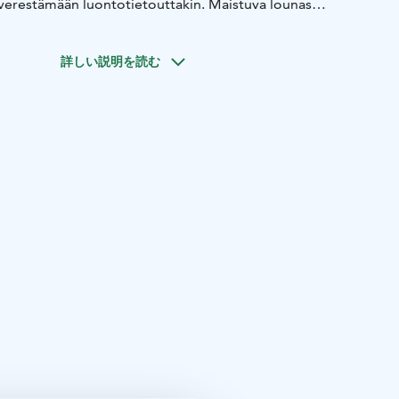
in verestämään luontotietouttakin. Maistuva lounas
ukahveineen ilahduttaa makuhermoja ja kruunaa elämyksen.
aan toiveiden mukaan toteuttaa myös useassa muussa
詳しい説明を読む
tokohteessa (talvikaudella huomioitava liikkumiseen
kset (sää- ja jäätilanne)).
nglanti.
ä vaihtoehdoista Retkeilevillen verkkosivuilta