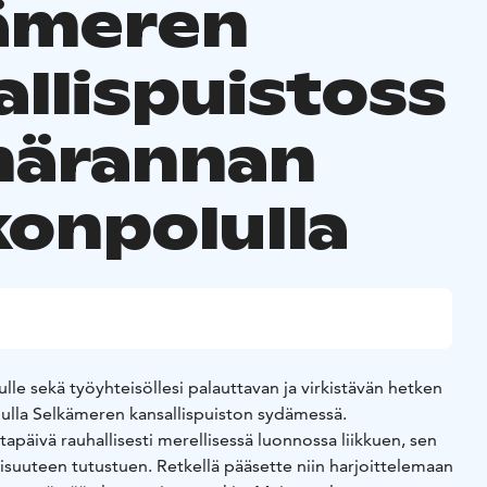
ämeren
allispuistoss
härannan
konpolulla
nulle sekä työyhteisöllesi palauttavan ja virkistävän hetken
ulla Selkämeren kansallispuiston sydämessä.
tapäivä rauhallisesti merellisessä luonnossa liikkuen, sen
suuteen tutustuen. Retkellä pääsette niin harjoittelemaan