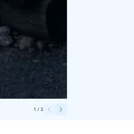
Credits:
Tukimet Oy (käyttölupa saatu)
1
/
3