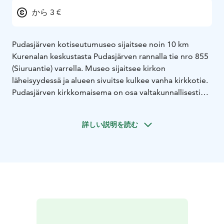
から 3 €
Pudasjärven kotiseutumuseo sijaitsee noin 10 km
Kurenalan keskustasta Pudasjärven rannalla tie nro 855
(Siuruantie) varrella. Museo sijaitsee kirkon
läheisyydessä ja alueen sivuitse kulkee vanha kirkkotie.
Pudasjärven kirkkomaisema on osa valtakunnallisesti
arvokasta Aittojärvi-Kynkään maisema-aluetta. Yhdessä
vanhan puukirkon, kellotapulin ja harvinaisen katetun
詳しい説明を読む
hirsiaidan kanssa kotiseutumuseo muodostaa
historiallisesti arvokkaan yhtenäisen alueen, joka
tarjoaa vierailleen tutustumismatkan menneeseen
aikaan laajan esineistön ja rakennusten saattelemana.
Museo avattiin 19.6.1960 vuonna 1859
valmistuneeseen entiseen viljamakasiinirakennukseen.
Esinekeräys aloitettiin jo 1957 ja se jatkuu edelleen.
Esineistö onkin erittäin laaja, rakennuksiakin on yli