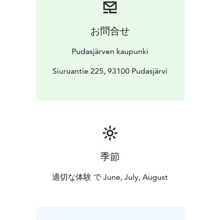
kaksikymmentä: esinemuseon sisältävä viljamakasiini,
Niemelän talo, jonka pirtti on entinen savupirtti 1700-
luvulta, metsämuseo, paja, ruotusotamiehen torppa,
お問合せ
riihi, tuulimylly, puoji, pakoaittoja ym. Tuorein
rakennushankinta, räätäli ja valokuvaaja Paavo Räisäsen
Pudasjärven kaupunki
tupa, kohosi Niemelän pirtin ja viljamakasiinin väliin
syksyllä 2013. Museoalueen pinta-ala on n. kolme
Siuruantie 225, 93100 Pudasjärvi
hehtaaria.
Museo onkin yksi maamme arvostetuimpia sen
laajuuden, monipuolisen kokoelman ja hyvän hoitonsa
ansiosta. Tarjolla on museo-opastuksia niin ryhmille
kuin yksittäisille vieraillekin. Lisäksi alueella järjestetään
erilaisia tapahtumia.
Lue tarkemmin museosta ja aukioloajoista
季節
kotisivuiltamme.
適切な体験 で June, July, August