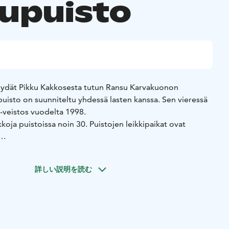
upuisto
löydät Pikku Kakkosesta tutun Ransu Karvakuonon
uisto on suunniteltu yhdessä lasten kanssa. Sen vieressä
-veistos vuodelta 1998.
kkoja puistoissa noin 30. Puistojen leikkipaikat ovat
 ei ole talvikunnossapitoa.
詳しい説明を読む