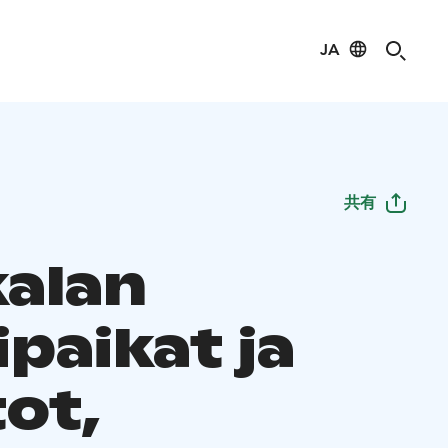
JA
共有
kalan
ipaikat ja
tot,