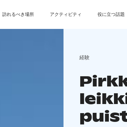
訪れるべき場所
アクティビティ
役に立つ話題
経験
Pirk
leikk
puis