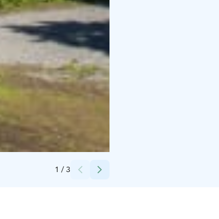
Credits:
Opa Latvala
1
/
3