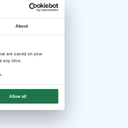
About
that are saved on your
t any time.
s
.
Allow all