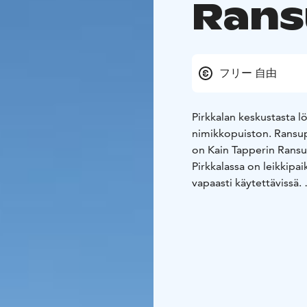
Rans
フリー 自由
Pirkkalan keskustasta 
nimikkopuiston. Ransup
on Kain Tapperin Ransu
Pirkkalassa on leikkipai
vapaasti käytettävissä.
Kunnan leikkipuistoissa