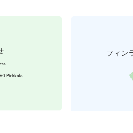
せ
フィン
nta
60 Pirkkala