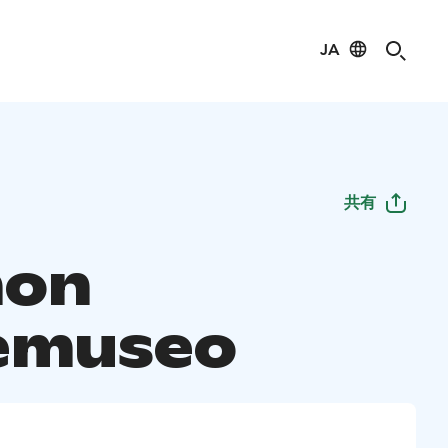
JA
共有
hon
emuseo