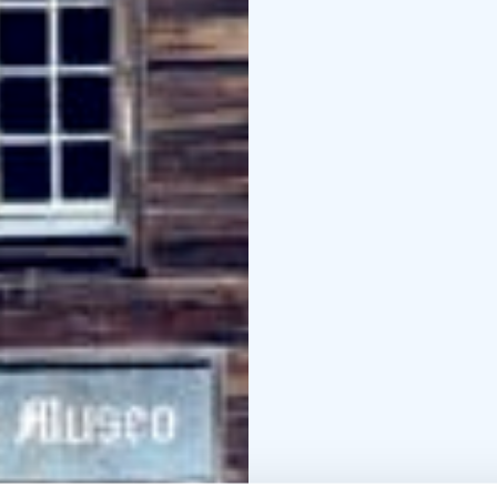
sisällissodan ajasta Ha
museo sopii?
Hauhon esi
perinteistä kiinnostune
ja koululaisille, sillä m