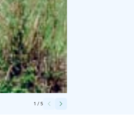
Credits:
Hauho-Seura ry.
1
/
5