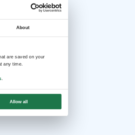
About
that are saved on your
t any time.
s
.
Allow all