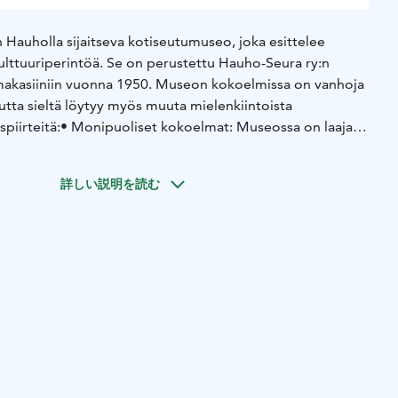
auholla sijaitseva kotiseutumuseo, joka esittelee
 kulttuuriperintöä. Se on perustettu Hauho-Seura ry:n
makasiiniin vuonna 1950. Museon kokoelmissa on vanhoja
utta sieltä löytyy myös muuta mielenkiintoista
piirteitä:
• Monipuoliset kokoelmat: Museossa on laaja
tä, jotka kertovat entisajan elämästä maaseudulla. Esillä
styökaluja, kodin esineitä, tekstiilejä ja käsitöitä.
•
詳しい説明を読む
seon yläkerrassa on kirkkomuseo-osasto, jossa on esillä
Jonas Erik Korlerin vuonna 1772 maalaamia Hauhon
a.
• Historiallinen rakennus: Museo sijaitsee vuonna 1818
kasiinissa, joka itsessään on osa paikallista historiaa.
sä on edelleen nähtävissä vuoden 1918 taisteluiden
eoalueen läheisyys: Aivan Hauhon esinemuseon vieressä
useoalue, joka esittelee 1800-luvun maalaiselämää. Museot
lymatkan päässä toisistaan, joten ne on helppo yhdistää
ossa voit nähdä:
• Vanhoja talonpoikaisesineitä
•
lehterimaalauksia
• Kirkollisia esineitä
• Esineiden kertomaa