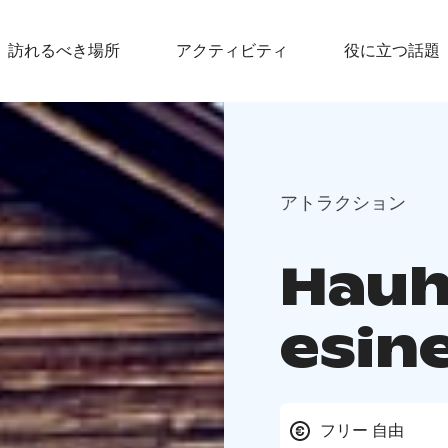
訪れるべき場所
アクティビティ
役に立つ話題
アトラクション
Hau
esin
フリー 自由