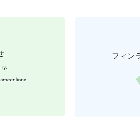
せ
フィン
ry.
Hämeenlinna