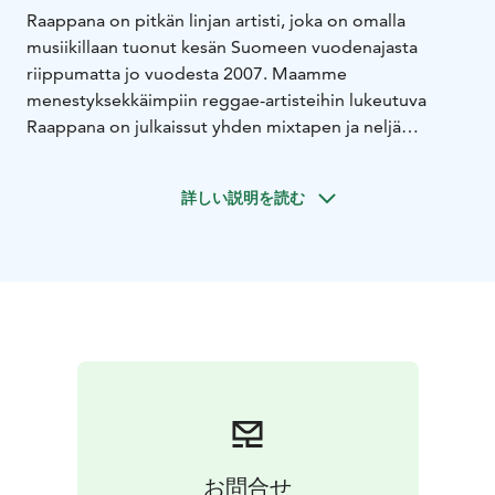
Raappana on pitkän linjan artisti, joka on omalla
musiikillaan tuonut kesän Suomeen vuodenajasta
riippumatta jo vuodesta 2007. Maamme
menestyksekkäimpiin reggae-artisteihin lukeutuva
Raappana on julkaissut yhden mixtapen ja neljä
studioalbumia, joista viimeisin Ennen aamunkoittoo
julkaistiin Suomen Musiikilla vuonna 2015.
詳しい説明を読む
Parhaillaan uuden EP:nsä julkistukseen valmistautuvan
artistin tuorein single Viimeinen cowboy ilmestyi
lokakuussa 2023.
Laajan tuotannon seasta kirkkaimmiksi hiteiksi ovat
nousseet kappaleet Maasta maahan, Kauas pois sekä
Chilii, jolla vierailee Sini Yasemin. Megahitti Chilii oli
yksi kesän 2016 stiimatuimmista kotimaisista
kappaleista.
Oman tuotantonsa lisäksi Raappana on tehnyt
musiikkia muiden maamme eturivin artistien kanssa ja
vieraillut mm. JVG:n, Asan, Jukka-Pojan sekä
お問合せ