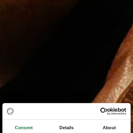
Consent
Details
About