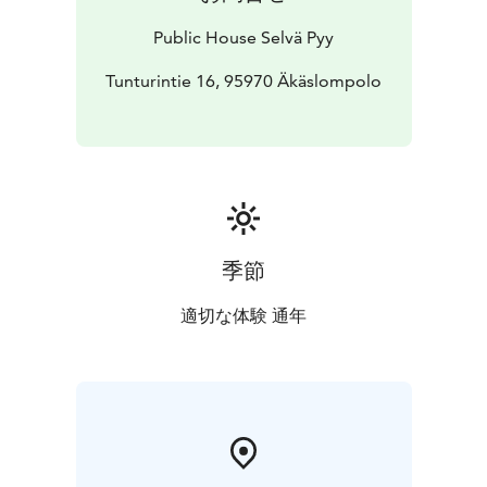
Nopsajalan kappaleilla.
Public House Selvä Pyy
Tunturintie 16, 95970 Äkäslompolo
季節
適切な体験 通年