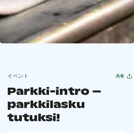
イベント
共有
Parkki-intro –
parkkilasku
tutuksi!