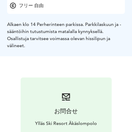
フリー 自由
Alkaen klo 14 Perherinteen parkissa. Parkkilaskuun ja -
sääntöihin tutustumista matalalla kynnyksellä.
Osallistuja tarvitsee voimassa olevan hissilipun ja
välineet.
お問合せ
Ylläs Ski Resort Äkäslompolo