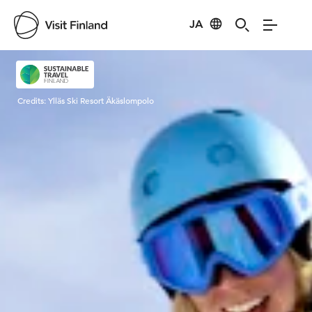
JA
Visit Finland
Credits:
Ylläs Ski Resort Äkäslompolo