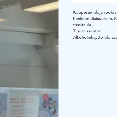
Kotipesän tiloja vuokra
henkilön tilaisuuksiin.
tussitaulu.
Tila on savuton.
Alkoholinkäyttö tiloiss
Tiedustelut ja varaukse