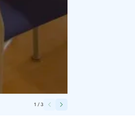
Credits:
SPR Nokia
1
/
3