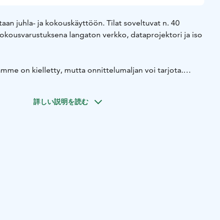
taan juhla- ja kokouskäyttöön. Tilat soveltuvat n. 40
 Kokousvarustuksena langaton verkko, dataprojektori ja iso
amme on kielletty, mutta onnittelumaljan voi tarjota.
t p. 040 013 2006.
詳しい説明を読む