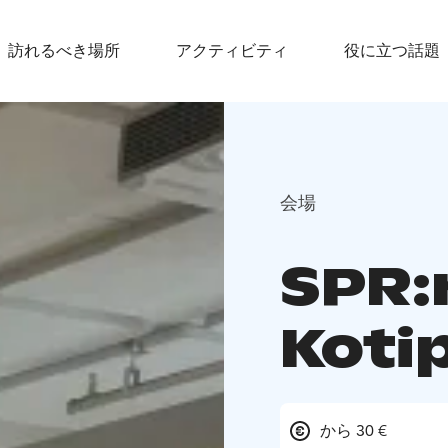
訪れるべき場所
アクティビティ
役に立つ話題
会場
SPR:n
Koti
から 30 €