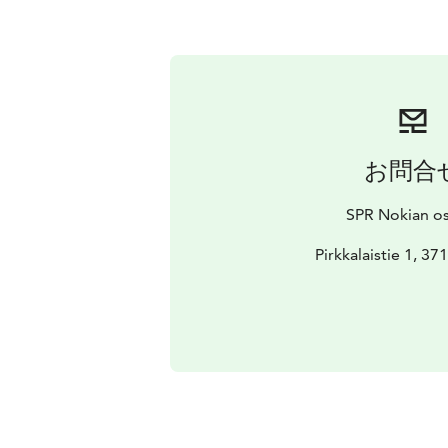
お問合
SPR Nokian o
Pirkkalaistie 1, 3