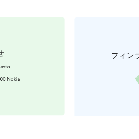
せ
フィン
sasto
7100 Nokia