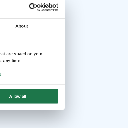
About
that are saved on your
t any time.
s
.
Allow all