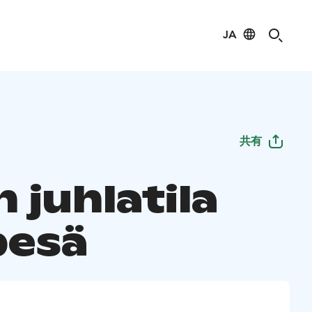
JA
共有
 juhlatila
pesä