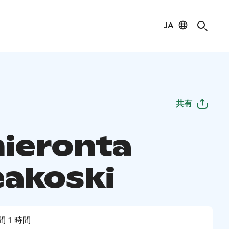
JA
共有
hieronta
eakoski
間 1 時間