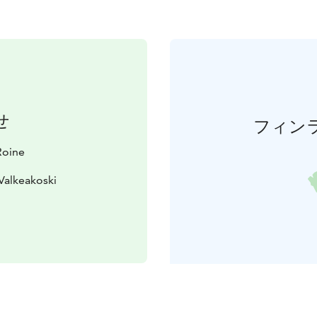
せ
フィン
Roine
Valkeakoski