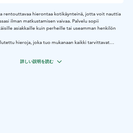
 rentouttavaa hierontaa kotikäynteinä, jotta voit nauttia
sasi ilman matkustamisen vaivaa. Palvelu sopii
täisille asiakkaille kuin perheille tai useamman henkilön
utettu hieroja, joka tuo mukanaan kaikki tarvittavat
sesi jää vain varata pieni ja rauhallinen tila, johon
Näin hoito voidaan toteuttaa täysin omassa kodissasi,
詳しい説明を読む
a vaivattoman ja miellyttävän.
oidaan hoitaa useampi asiakas, mikä tekee palvelusta
rkiksi perheille, pariskunnille tai kimppakäyntejä
oaa helppoutta, joustavuutta ja yksilöllistä hoitoa. Jokainen
siakkaan tarpeiden mukaan, olipa kyseessä rentouttava
ehokkaampi käsittely lihasjännityksiin.