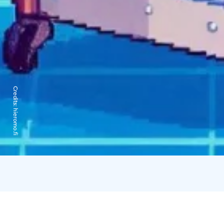
Credits:
hieromo.fi