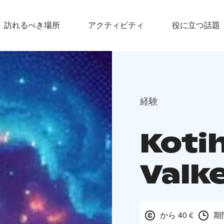
訪れるべき場所
アクティビティ
役に立つ話題
経験
Koti
Valk
から 40 €
期