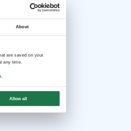
About
that are saved on your
t any time.
s
.
Allow all