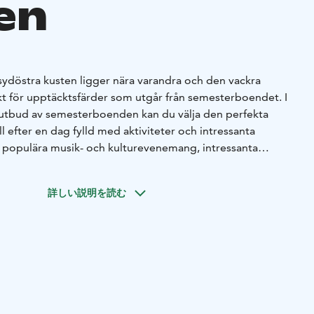
en
ydöstra kusten ligger nära varandra och den vackra
t för upptäcktsfärder som utgår från semesterboendet. I
utbud av semesterboenden kan du välja den perfekta
ll efter en dag fylld med aktiviteter och intressanta
populära musik- och kulturevenemang, intressanta
er och temaevenemang lockar även långväga gäster.
Välj ett
adens puls, i en idyllisk by, vid havet eller nära goda
詳しい説明を読む
endealternativen i städerna finns i regionen också
, ett sommarvandrarhem och till och med
äddarsy din semesterdag utifrån tipsen och länkarna: vi har
och gastronomi för alla smaker!