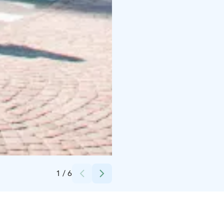
Credits:
Cursor Oy
1
/
6