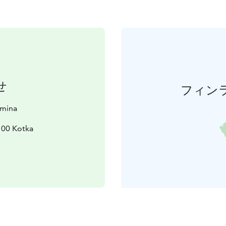
せ
フィン
amina
100 Kotka