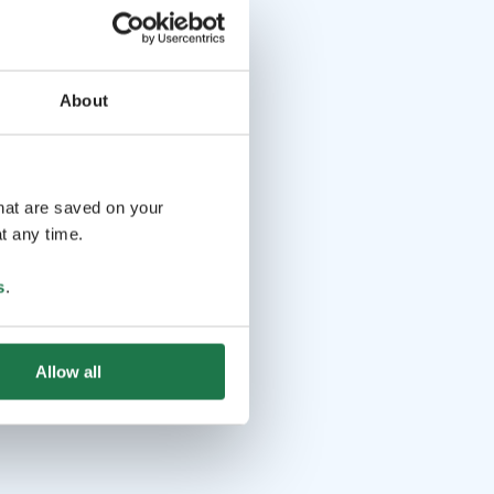
About
that are saved on your
t any time.
s
.
Allow all