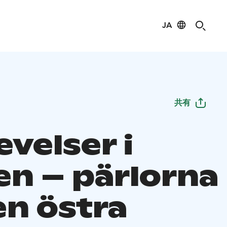
JA
共有
velser i
en – pärlorna
en östra