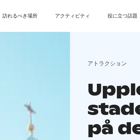
訪れるべき場所
アクティビティ
役に立つ話題
アトラクション
Upple
stad
på d