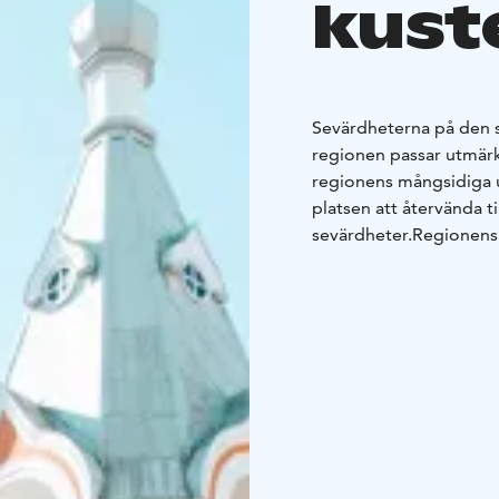
kust
Sevärdheterna på den s
regionen passar utmärk
regionens mångsidiga 
platsen att återvända ti
sevärdheter.
Regionens 
utställningar, galleri
trivsamt hotell mitt i st
förbindelser. Utöver bo
traditionella värdshus
herrgårdsstämning.
Skr
historia, kultur, konst 