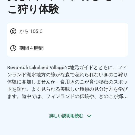
こ狩り体験
から 105 €
期間 4 時間
Revontuli Lakeland Villageの地元ガイドとともに、フィ
ンランド湖水地方の静かな森で忘れられないきのこ狩り
体験に参加しませんか。食用きのこが育つ秘密のスポッ
トを訪れ、よく見られる美味しい種類の見分け方を学び
ます。道中では、フィンランドの伝統や、きのこが郷土
料理で果たす役割についてもご紹介します。
きのこ狩りの後は、心地よい焚き火を囲みながらスナッ
詳しい説明を読む
クを準備し、静かな森の時間をゆっくりと楽しみます。
（食事制限がある場合は、ご予約時にお知らせくださ
い。）