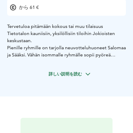
から 61 €
Tervetuloa pitämään kokous tai muu tilaisuus
Tietotalon kauniisiin, yksilöllisiin tiloihin Jokioisten
keskustaan.
Pienille ryhmille on tarjolla neuvotteluhuoneet Salomaa
ja Sääksi. Vähän isommalle ryhmälle sopii pyöreä
Kordelin -koulutustila. Yläkerran avoin, eri tarpeisiin
muuntautuva tila käy isojen - jopa 250 henkilön -
詳しい説明を読む
tilaisuuksien ja juhlien järjestämiseen. Erinomaisia
juhlatiloja ovat yläkerta, ravintolasali Willebrand ja
pienemmälle ryhmälle Kordelin-tila.
Rento sauna
oleskelutiloineen sopii vapaamuotoiseen tapaamiseen.
Kaikkiin tiloihin on saatavissa fläppitaulut,
dataprojektorit ja äänentoistolaitteet.
Kaikkiin tiloihin on saatavissa samasta talosta catering-
palvelut ja arkilounas hoituu helposti alakerran