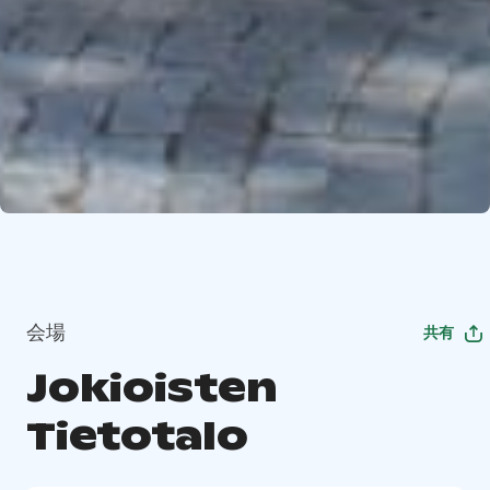
会場
共有
Jokioisten
Tietotalo