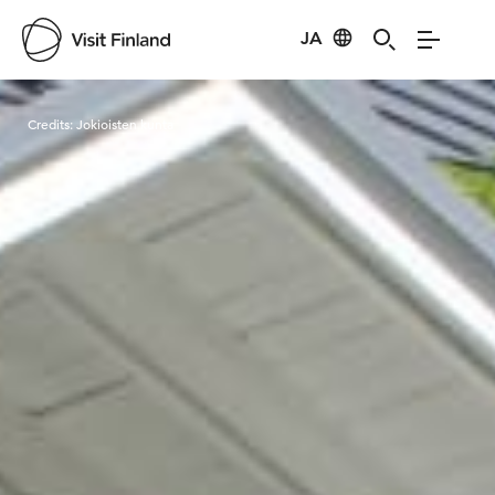
JA
Visit Finland
Credits:
Jokioisten kunta