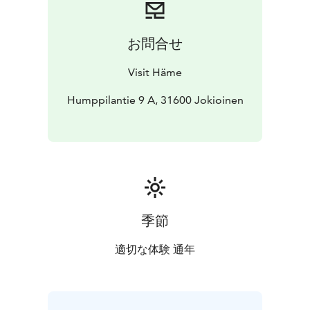
ravintolan lounaspöydästä.
お問合せ
Visit Häme
Humppilantie 9 A, 31600 Jokioinen
季節
適切な体験 通年