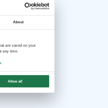
About
that are saved on your
t any time.
s
.
Allow all