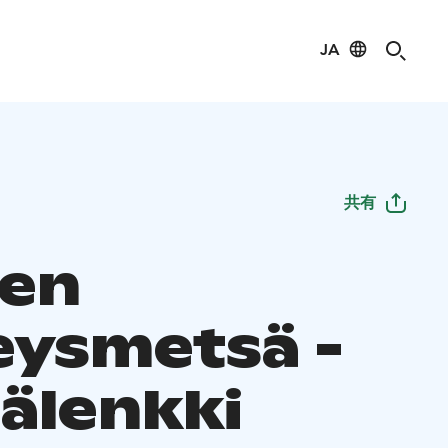
JA
共有
en
eysmetsä -
älenkki