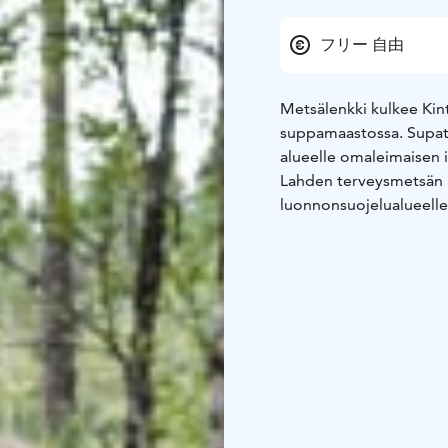
フリー 自由
Metsälenkki kulkee Kin
suppamaastossa. Supat 
alueelle omaleimaisen 
Lahden terveysmetsän M
luonnonsuojelualueelle,
suppamaastosta. Metsäle
Kintterönlammin rauhoi
mäkiä. Matkan varrella
penkkejä. Lenkki kulkee
kävelyyn että pyöräilyy
Terveysmetsä sijaitsee 
Hämeen keskussairaalan 
Salpausselkä UNESCO G
pitkästä Metsälenkistä j
esteettömästä Likolam