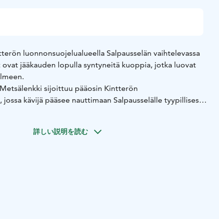
tterön luonnonsuojelualueella Salpausselän vaihtelevassa
ovat jääkauden lopulla syntyneitä kuoppia, jotka luovat
ilmeen.
etsälenkki sijoittuu pääosin Kintterön
 jossa kävijä pääsee nauttimaan Salpausselälle tyypillisestä
nkillä voi ihastella hienoa suppasuota ja levähtää
ttavassa maisemassa. Metsälenkillä on muutamia jyrkkiä
詳しい説明を読む
 on levähdyspaikkoja kuten joogatasanne, oleskelukatos ja
 osittain maastoliikuntapolulla, joka on tarkoitettu sekä
n.
kuuden kilometrin päässä Lahden keskustasta aivan Päijät-
vieressä ja se on osa kansainvälisesti arvokasta
lobal Geopark -aluetta. Terveysmetsä koostuu 3,4 km
a siihen yhdistyvästä noin kilometrin pituisesta
men lenkistä.