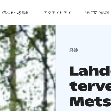
訪れるべき場所
アクティビティ
役に立つ話題
経験
Lahd
terv
Mets