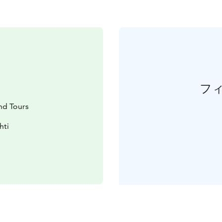
フ
and Tours
hti