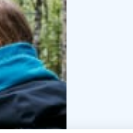
Metsälenkki ei ole este