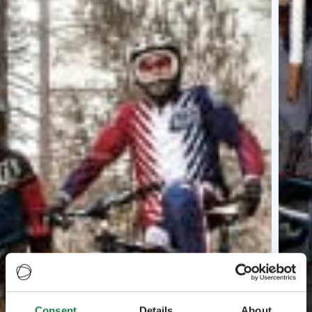
Consent
Details
About