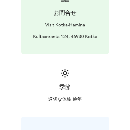
i april–maj och i oktober–november och säsongen för
älvfiske i juli–september.
En off road-safari är ett
お問合せ
spännande äventyr i terrängen längre inåt landet. Du
kan också välja en ridvandring över åkrar och till
Visit Kotka-Hamina
sevärda platser i regionen.
Kultaanranta 124, 46930 Kotka
季節
適切な体験 通年