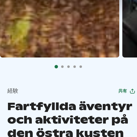
経験
共有
Fartfyllda äventyr
och aktiviteter på
den östra kusten