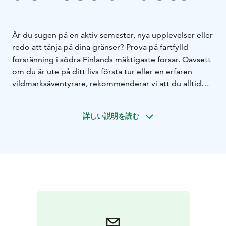
Är du sugen på en aktiv semester, nya upplevelser eller
redo att tänja på dina gränser?
Prova på fartfylld
forsränning i södra Finlands mäktigaste forsar. Oavsett
om du är ute på ditt livs första tur eller en erfaren
vildmarksäventyrare, rekommenderar vi att du alltid
anlitar en yrkeskunnig guide. Eller tillbringa en
oförglömlig dag som viking på ön Rakinkotka!
詳しい説明を読む
Bekanta dig med den underbara skärgården utanför
Kotka på ett fantastiskt roligt sätt: en utflykt med en
supersnabb RIB-båt. Ta med vännerna på en festlig tur
eller boka båten för familjen, timvis eller för hela
dagen.
Östra Finska viken bjuder på fantastiska platser för
fiske. Bekanta dig med de lokala företagarnas
serviceutbud och gör ett besök till de traditionella
fiskarbyarna i skärgården. Säsongen för havsfiske pågår