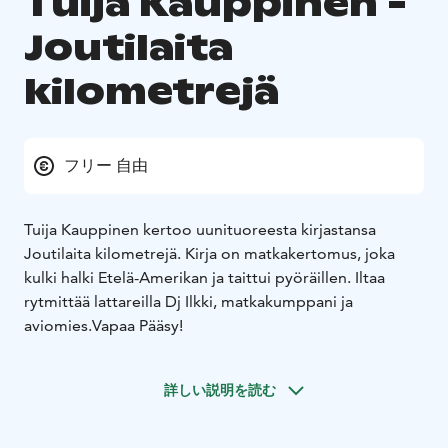
Tuija Kauppinen -
Joutilaita
kilometrejä
フリー 自由
Tuija Kauppinen kertoo uunituoreesta kirjastansa
Joutilaita kilometrejä. Kirja on matkakertomus, joka
kulki halki Etelä-Amerikan ja taittui pyöräillen. Iltaa
rytmittää lattareilla Dj Ilkki, matkakumppani ja
aviomies.
Vapaa Pääsy!
詳しい説明を読む