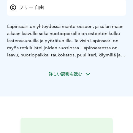
フリー 自由
Lapinsaari on yhteydessä mantereeseen, ja sulan maan
aikaan laavulle sekä nuotiopaikalle on esteetön kulku
lastenvaunuilla ja pyörätuolilla. Talvisin Lapinsaari on
myös retkiluistelijoiden suosiossa. Lapinsaaressa on
laavu, nuotiopaikka, taukokatos, puuliiteri, käymälä ja
veneranta. Laavujen käyttöaste Kangasalla on suuri,
joten omat puut kannattaa ottaa mukaan, jos haluat
詳しい説明を読む
varmistua tulistelusta.
Tie kohteeseen on paikoitellen kapea, joten
huomioithan muut tielläliikkujat.
Kaupunkiveneellä saariretkelle
Kangasalan lainattavat
kaupunkiveneet sijaitsevat Toosilanniemen
venerannalla. Souturetkelle voi suunnata vaikkapa
Santasaareen, jonne matkaa on 5 kilometriä.
Santasaaressa on kaupungin ylläpitämä virkistysalue