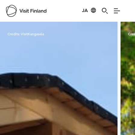
JA
Visit Finland
Credits:
VisitKangasala
Cred