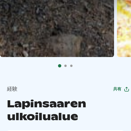
経験
共有
Lapinsaaren
ulkoilualue