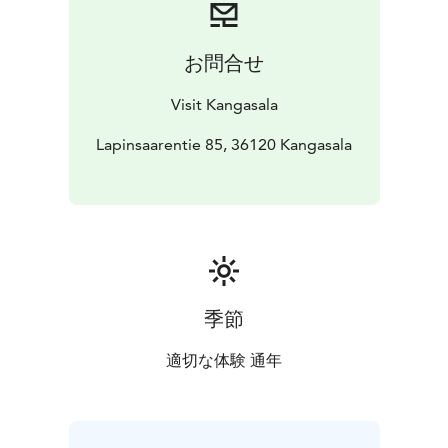
kotalaavuineen ja käymälöineen. Santasaaresta matkaa
voi jatkaa Lapinsaareen. Laavuilla voi pitää taukoa ja
Lapinsaaressa voi myös yöpyä.
お問合せ
Santasaari
Santasaari on suosittu talviretkikohde
Kangasalla. Kesällä Santasaareen pääsee vesiteitse,
Visit Kangasala
talvella jään kantaessa myös jäätä pitkin kävellen.
Santasaaressa on uusi kotalaavu tulistelua varten.
Lapinsaarentie 85, 36120 Kangasala
Info
Reitti: Ei merkittyä reittiä, polku kulkee
Toosilanniemen rannassa.
Osoite: Lapinsaarentie 85,
36120 Kangasala. Matkaa pysäköintipaikalta laavulle on
n. 500 m.
Muuta kohteessa: Laavu, nuotiopaikka,
puuliiteri, taukokatos, käymälä ja veneranta
Sopivuus:
Lapsinsaari on helppo kohde lapsiperheille.
季節
適切な体験 通年