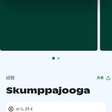
経験
共有
Skumppajooga
から 25 €