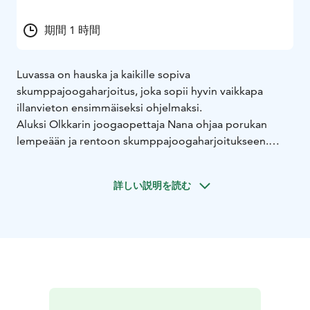
期間 1 時間
Luvassa on hauska ja kaikille sopiva
skumppajoogaharjoitus, joka sopii hyvin vaikkapa
illanvieton ensimmäiseksi ohjelmaksi.
Aluksi Olkkarin joogaopettaja Nana ohjaa porukan
lempeään ja rentoon skumppajoogaharjoitukseen.
Nanan hellässä opissa saat rennon letkeällä tavalla
ahaa-elämyksiä oman kehosi jumien juurisyihin ja ennen
詳しい説明を読む
kaikkea siihen, miten voit helposti niitä korjata.
Tunti antaa keholle kaivattua vetreyttä ja vapautta, ja
skumppalasiin keskittyminen saa mielen mukavasti
tyhjenemään.
Tämä joogatunti antaa koko kehomielelle kaivatun
irtioton hetken, jossa saat olla vain itsesi äärellä,
liikkuen ja rentoutuen sopivassa suhteessa. Tunti sopii
niin vasta-alkajille kuin kokeneemmille, niin kankeille