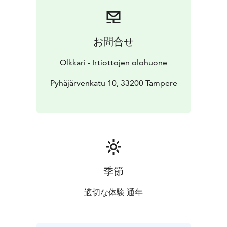
kuin vetreämmille! Ota mukaan vain lempiskumppasi
tai -juomasi, lasit ovat valmiina.
お問合せ
Olkkari - Irtiottojen olohuone
Pyhäjärvenkatu 10, 33200 Tampere
季節
適切な体験 通年