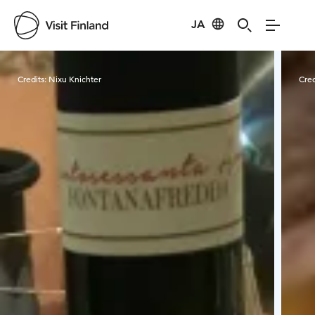
JA
Visit Finland
Credits:
Nixu Knichter
Cred