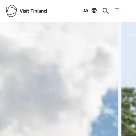
JA
Visit Finland
Credits:
Messilä Golf
Cred