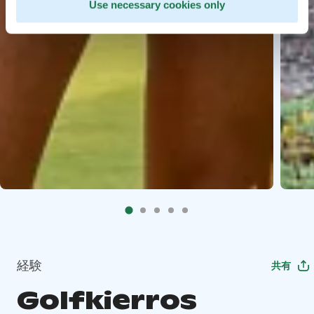
Use necessary cookies only
経験
共有
Golfkierros