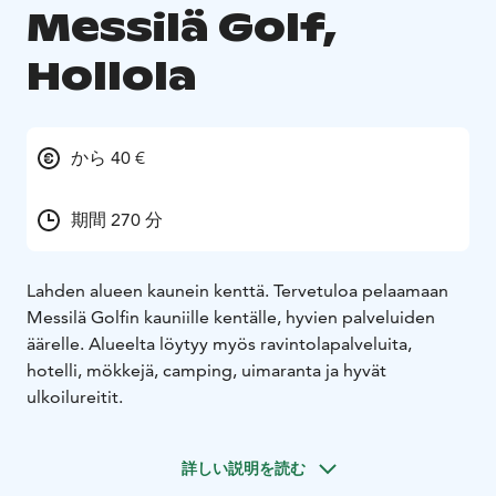
Messilä Golf,
Hollola
から 40 €
期間 270 分
Lahden alueen kaunein kenttä. Tervetuloa pelaamaan
Messilä Golfin kauniille kentälle, hyvien palveluiden
äärelle. Alueelta löytyy myös ravintolapalveluita,
hotelli, mökkejä, camping, uimaranta ja hyvät
ulkoilureitit.
詳しい説明を読む