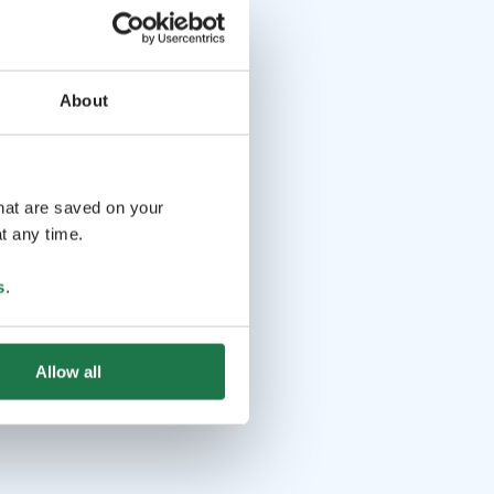
About
that are saved on your
t any time.
s
.
Allow all