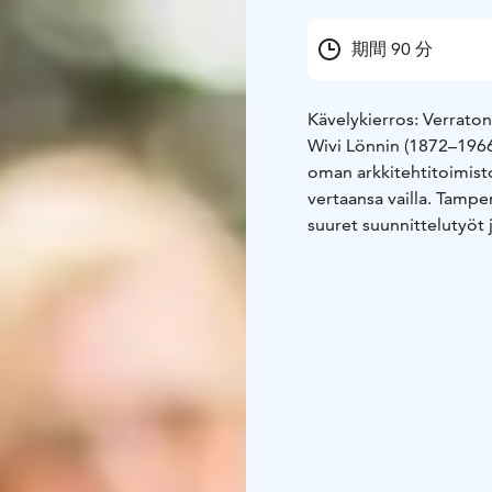
期間 90 分
Kävelykierros: Verrato
Wivi Lönnin (1872–196
oman arkkitehtitoimisto
vertaansa vailla. Tampe
suuret suunnittelutyöt 
Lönnin elämäntarinaan 
syntyhistoriaan. Kierro
keskuspaloasemalle (Sat
Varaukset:
Opastettu ki
sähköpostitse tampere
Ilmoitathan ystävällise
henkilömäärä, varaajan 
toivomasi ajankohta (pä
lisätiedot kierrokseen t