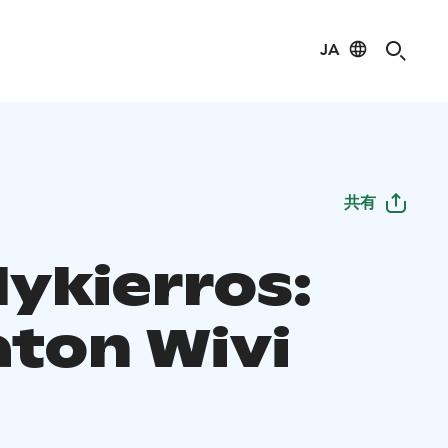
JA
共有
lykierros:
aton Wivi
n