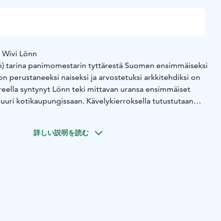
n Wivi Lönn
6) tarina panimomestarin tyttärestä Suomen ensimmäiseksi
n perustaneeksi naiseksi ja arvostetuksi arkkitehdiksi on
reella syntynyt Lönn teki mittavan uransa ensimmäiset
juuri kotikaupungissaan. Kävelykierroksella tutustutaan
ja hänen Tampereelle suunnittelemiensa rakennusten
s alkaa vanhalta Talouskoululta (Koulukatu 18) ja päättyy
詳しい説明を読む
akunnankatu 16). Kesto 1,5 tuntia tai sovittavissa.
erros Tampereella varataan Magni Mundi Oy:ltä
@magnimundi.fi tai puhelimitse puh. 010 5797 943.
sti varauspyynnössä seuraavat tiedot: ryhmän nimi ja
yhteystiedot, toivomasi kierroksen nimi ja kesto,
ivämäärä ja kellonaika), opastuskieli, mahdolliset toiveet ja
ai ryhmään liittyen.