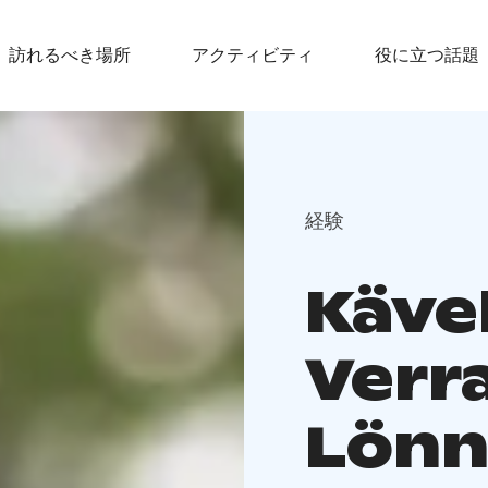
訪れるべき場所
アクティビティ
役に立つ話題
経験
Käve
Verr
Lön