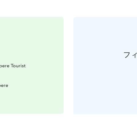
フ
ere Tourist
pere