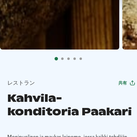
レストラン
共有
Kahvila-
konditoria Paakari
Monipuolinen ja maukas leipomo, jossa kaikki tehdään