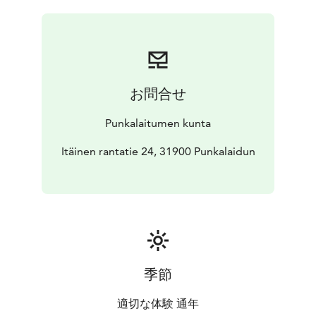
ulkopuolella.
Sauna- ja kokoustilat vuokrattavissa ajalla kesäkuu-
elokuu.
Talvisin Kivirannassa on viikoittain
avantouintimahdollisuus.
お問合せ
Punkalaitumen kunta
Itäinen rantatie 24, 31900 Punkalaidun
季節
適切な体験 通年