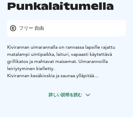
Punkalaitumella
フリー 自由
Kivirannan uimarannalla on rannassa lapsille rajattu
matalampi uintipaikka, laituri, vapaasti käytettävä
grillikatos ja mahtavat maisemat. Uimarannoilla
leiriytyminen kielletty.
Kivirannan kesäkioskia ja saunaa ylläpitää
Punkalaitumen 4H-yhdistys ry, lisätietoja numerosta
040 187 2603. Kivirannan kesäkioski avoinna kesällä
詳しい説明を読む
2024 perjantaisin ja sunnuntaisin klo 15-20.
Kivirannan uimarannalla on kokoustila, joka on
varattavissa yksityistilaisuuksiin. Yksityistilaisuuden
hinta on 40 €/vrk. Vuokraus sisältää saunan, kokoustilan
ja nuotiopaikan vapaan käytön. Yksityistilaisuudet
järjestettävissä kesäkioskin/saunan aukioloaikojen