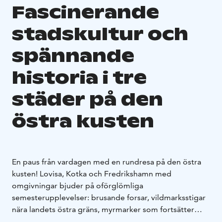
Fascinerande
stadskultur och
spännande
historia i tre
städer på den
östra kusten
En paus från vardagen med en rundresa på den östra
kusten! Lovisa, Kotka och Fredrikshamn med
omgivningar bjuder på oförglömliga
semesterupplevelser: brusande forsar, vildmarksstigar
nära landets östra gräns, myrmarker som fortsätter
ända fram till horisonten, idylliska kuststäder vid öppet