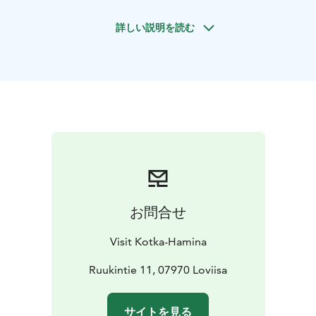
hav och den betagande skärgården i Östra Finska
詳しい説明を読む
vikens nationalpark. På denna 2–4 dagars roadtrip får
du uppleva det allra bästa som östkusten har att bjuda
på.
Starta din road trip i Lovisa, vars idylliska
trähuskvarter som stått oförändrade sedan de
byggdes, är en raritet i Finland. Många gamla
trähusstäder i vårt land har brunnit ned, men i Lovisa
finns de historiska husen bevarade. Besök
sjöfästningen Svartholm och fortsätt sedan till
havsstaden Kotka med fantastiska parker, grönska,
museer och en avslappnad livsstil. Avsluta ditt besök
på den sydöstra kusten i Fredrikshamn, en stad med
お問合せ
spännande historiska detaljer och unik arkitektur. Passa
på att utnyttja QR-koderna på husväggarna i
Visit Kotka-Hamina
Fredrikshamn för att lära dig mer om husens historia.
Ruukintie 11, 07970 Loviisa
サイトを見る