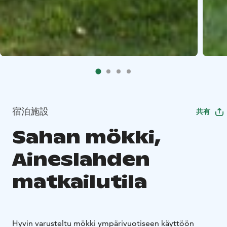
宿泊施設
共有
Sahan mökki,
Aineslahden
matkailutila
Hyvin varusteltu mökki ympärivuotiseen käyttöön