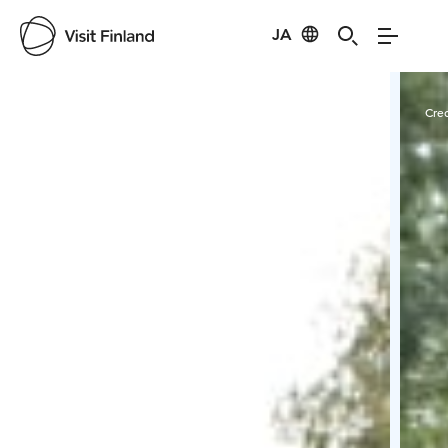
JA
Visit Finland
Credits:
Aineslahden Matkailutila
Cred