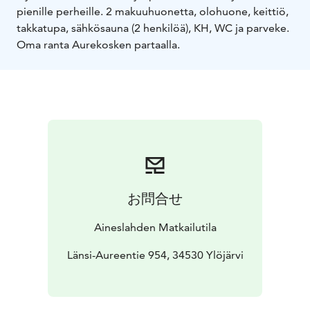
pienille perheille. 2 makuuhuonetta, olohuone, keittiö,
takkatupa, sähkösauna (2 henkilöä), KH, WC ja parveke.
Oma ranta Aurekosken partaalla.
お問合せ
Aineslahden Matkailutila
Länsi-Aureentie 954, 34530 Ylöjärvi