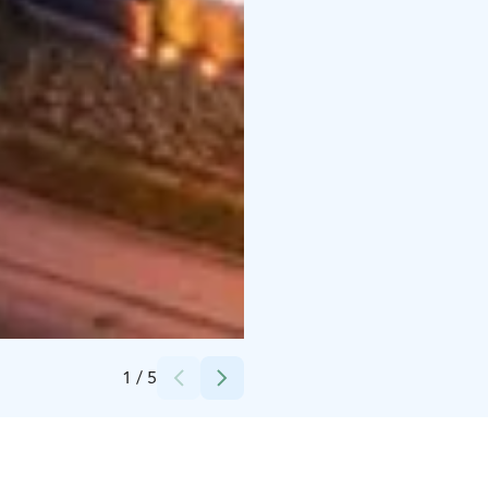
Credits:
Eckerö Line
1
/
5