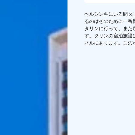
ヘルシンキにいる間タ
るのはそのために一番
タリンに行って、また
す。タリンの宿泊施設
ィルにあります。この
イートまで、様々なタ
テインメントの選択肢
暇や出張中にリラック
ときに外履きに切り替
ユネスコ世界遺産であ
トセンターがホテルか
を扱ってるKGB博物
です。
タリンホテルプランの
共有ダブルルームでの
ルーム、追加宿泊やエ
フィンランドのMSフ