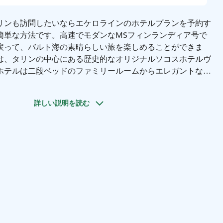
リンも訪問したいならエケロラインのホテルプランを予約す
簡単な方法です。
高速でモダンなMSフィンランディア号で
戻って、バルト海の素晴らしい旅を楽しめることができま
は、タリンの中心にある歴史的なオリジナルソコスホテルヴ
ホテルは二段ベッドのファミリールームからエレガントなス
イプの客室を提供しています。幅広いレストランとエンター
もあります。サウナエリアと2つのエステサロンがホテル休
詳しい説明を読む
スするのにぴったりで、ヴィルショッピングセンターに入る
える必要さえありません。
る中世のタリン旧市街や数多くのエンターテイメントとアー
らすぐ近くにありますが、ホテル自体も観光地です。現代史
館は現在最も興味深くてエキゾチックなアトラクションの1つ
料金には、ヘルシンキ-タリン-ヘルシンキの往復チケット、
宿泊（1泊）とホテルでの朝食が含まれています。シングル
キストラベッドの場合に追加料金があります。
ィンランディア号に乗って、タリンへの短い航海をフィンラ