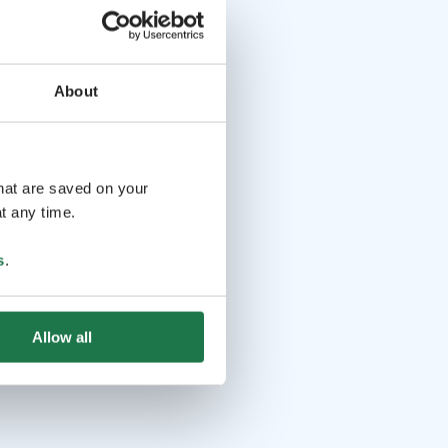
About
that are saved on your
t any time.
s
.
Allow all