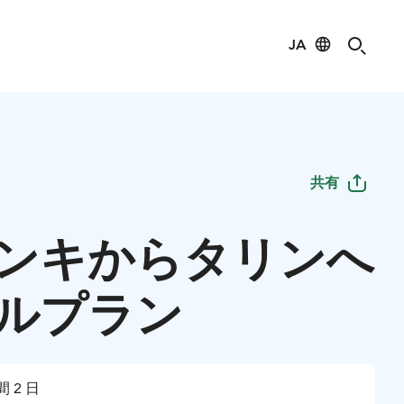
JA
共有
ンキからタリンへ
ルプラン
間 2 日