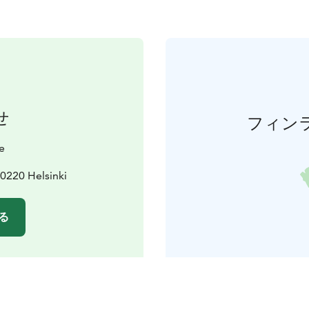
せ
フィン
e
0220 Helsinki
る