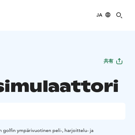
JA
共有
simulaattori
golfin ympärivuotinen peli-, harjoittelu- ja