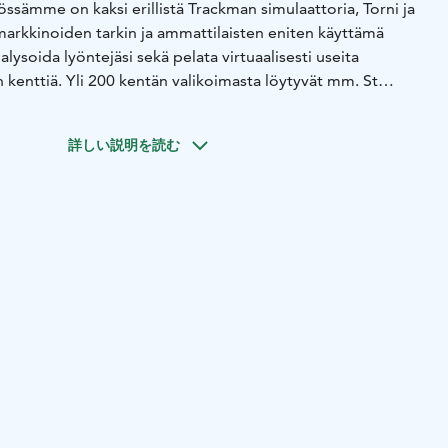
sämme on kaksi erillistä Trackman simulaattoria, Torni ja
arkkinoiden tarkin ja ammattilaisten eniten käyttämä
nalysoida lyöntejäsi sekä pelata virtuaalisesti useita
kenttiä. Yli 200 kentän valikoimasta löytyvät mm. St
alderrama ja PGA National.
詳しい説明を読む