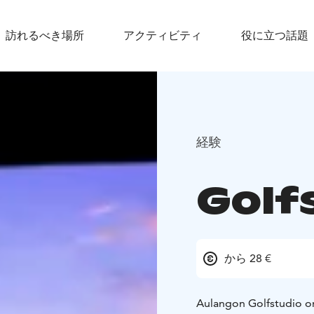
訪れるべき場所
アクティビティ
役に立つ話題
経験
Golf
から 28 €
Aulangon Golfstudio on 