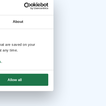
About
that are saved on your
t any time.
s
.
Allow all