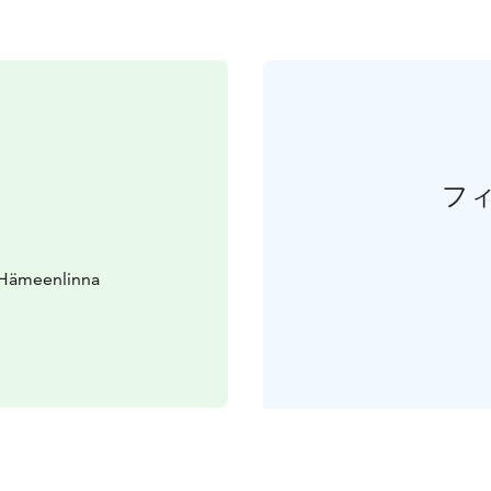
フ
 Hämeenlinna