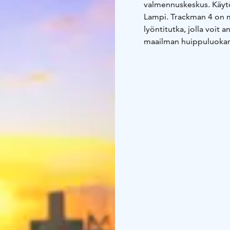
valmennuskeskus. Käytös
Lampi.
Trackman 4 on m
lyöntitutka, jolla voit a
maailman huippuluokan 
Andrews Old Course, V