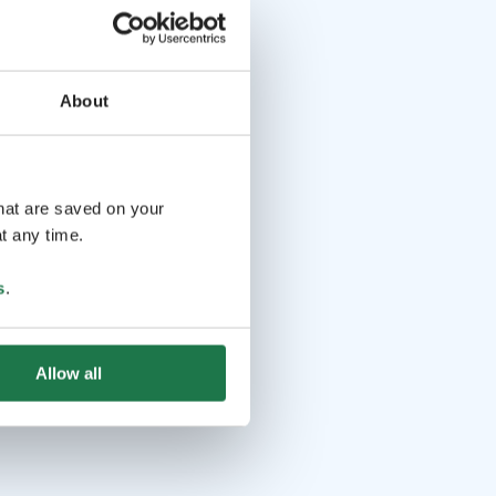
About
that are saved on your
t any time.
s
.
Allow all