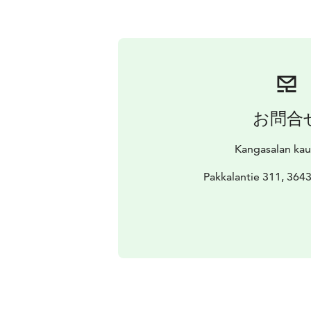
お問合
Kangasalan ka
Pakkalantie 311, 364