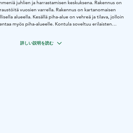
mmeniä juhlien ja harrastamisen keskuksena. Rakennus on
raustöitä vuosien varrella. Rakennus on kartanomaisen
llisella alueella. Kesällä piha-alue on vehreä ja tilava, jolloin
ajentaa myös piha-alueelle. Kontula soveltuu erilaisten
kä kokoontumisten pitopaikaksi. Ajotie perille on ympäri
. Varustukseltaan Kontula vastaa nykyajan tarpeita, ja
詳しい説明を読む
ahtumaan jopa 200 hengen tilaisuudet.
li, erillinen ravintolatila, iso suurtalouskeittiö, WC-tilat,
a vaatesäilytykseen. Rakennuksen yläkerrasta löytyy erillinen
n valmistautumiseen tai kokoustamiseen. Kontulassa ei ole
 Keittiö ja WC-tilat on uudistettu vuosina 2023-2024.
sti kylmäsäilytystilaa sekä uudistetut
ja -laitteet.
ettää erilaisia tapahtumia ja tilaisuuksia, kuten häitä,
luja tai vaikka koulutuksia. Rakennukseen ja tiloihin voi
ttelykäynnin!