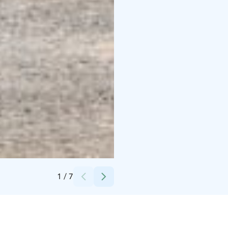
Credits:
Kangasalan kaupunki
1
/
7