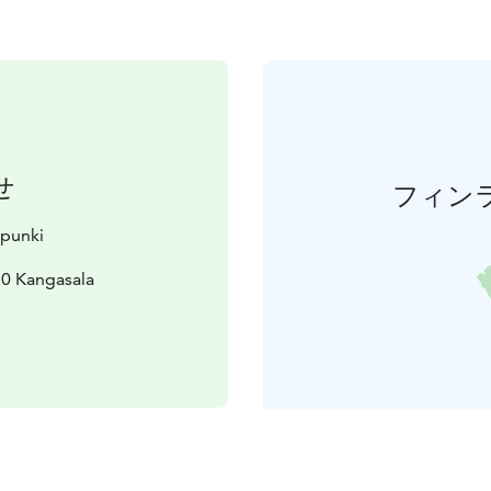
せ
フィン
upunki
30 Kangasala